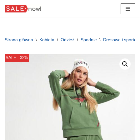
Przejdź
do
treści
Strona główna
\
Kobieta
\
Odzież
\
Spodnie
\
Dresowe i sporto
SALE - 32%