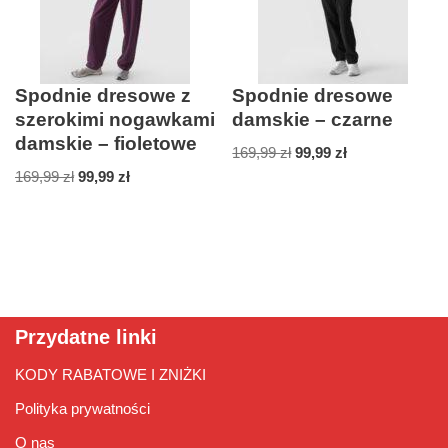
Spodnie dresowe z
Spodnie dresowe
szerokimi nogawkami
damskie – czarne
damskie – fioletowe
169,99
zł
99,99
zł
169,99
zł
99,99
zł
Przydatne linki
KODY RABATOWE I ZNIŻKI
Polityka prywatności
O nas