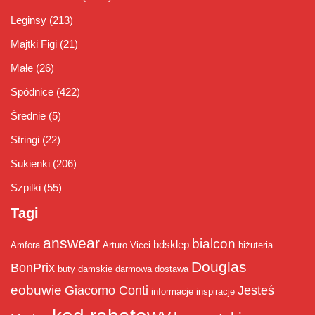
Leginsy
(213)
Majtki Figi
(21)
Małe
(26)
Spódnice
(422)
Średnie
(5)
Stringi
(22)
Sukienki
(206)
Szpilki
(55)
Tagi
answear
bialcon
bdsklep
Amfora
Arturo Vicci
biżuteria
Douglas
BonPrix
buty damskie
darmowa dostawa
eobuwie
Giacomo Conti
Jesteś
informacje
inspiracje