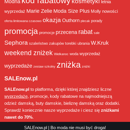
kod rabatowy
kosmetyki
Modna
letnia
Marie Zelie
Moda Size Plus
wyprzedaż
Molly
nowości
okazja
Outhorn
porady
oferta limitowana czasowo
plecak
promocja
rabat
przecena
promocje
sale
Sephora
W.Kruk
szaleństwo zakupów
torebki
ubrania
weekend zniżek
wyprzedaż
woda
Wielkanoc
zniżka
wyprzedaże
zestaw szkolny
zniżki
SALEnow.pl
SALEnow.pl
to platforma, dzięki której znajdziesz liczne
wyprzedaże
, promocje, kody rabatowe na najmodniejszą
odzież damską, buty damskie, bieliznę damską oraz dodatki.
Sprawdź koniecznie nasze wyprzedaże i ciesz się
zniżkami
nawet do 70%
.
SALEnow.pl
| Bo moda nie musi być droga!