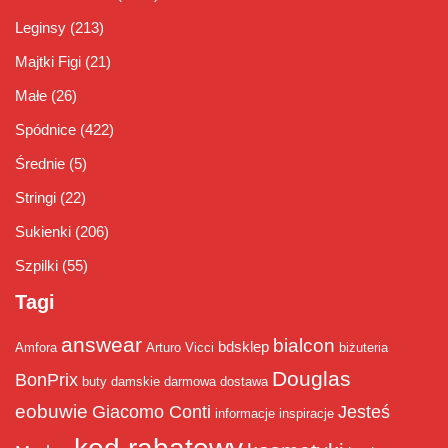
Leginsy
(213)
Majtki Figi
(21)
Małe
(26)
Spódnice
(422)
Średnie
(5)
Stringi
(22)
Sukienki
(206)
Szpilki
(55)
Tagi
answear
bialcon
bdsklep
Amfora
Arturo Vicci
biżuteria
Douglas
BonPrix
buty damskie
darmowa dostawa
eobuwie
Giacomo Conti
Jesteś
informacje
inspiracje