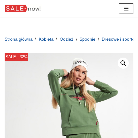
Przejdź
do
treści
Strona główna
\
Kobieta
\
Odzież
\
Spodnie
\
Dresowe i sporto
SALE - 32%