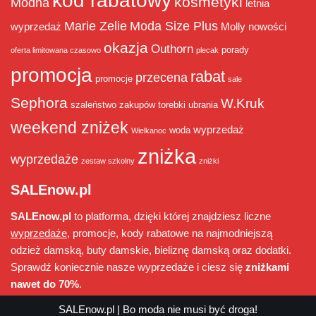
kod rabatowy
kosmetyki
Modna
letnia
Marie Zelie
Moda Size Plus
wyprzedaż
Molly
nowości
okazja
Outhorn
porady
oferta limitowana czasowo
plecak
promocja
rabat
przecena
promocje
sale
Sephora
W.Kruk
szaleństwo zakupów
torebki
ubrania
weekend zniżek
wyprzedaż
woda
Wielkanoc
zniżka
wyprzedaże
zestaw szkolny
zniżki
SALEnow.pl
SALEnow.pl
to platforma, dzięki której znajdziesz liczne
wyprzedaże
, promocje, kody rabatowe na najmodniejszą
odzież damską, buty damskie, bieliznę damską oraz dodatki.
Sprawdź koniecznie nasze wyprzedaże i ciesz się
zniżkami
nawet do 70%
.
SALEnow.pl
| Bo moda nie musi być droga!