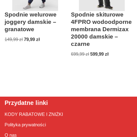
Spodnie welurowe
Spodnie skiturowe
joggery damskie –
4FPRO wodoodporne
granatowe
membrana Dermizax
20000 damskie –
149,99
zł
79,99
zł
czarne
699,99
zł
599,99
zł
Przydatne linki
KODY RABATOWE I ZNIŻKI
Polityka prywatności
O nas