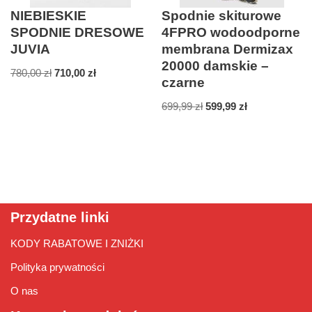
NIEBIESKIE
Spodnie skiturowe
SPODNIE DRESOWE
4FPRO wodoodporne
JUVIA
membrana Dermizax
20000 damskie –
780,00
zł
710,00
zł
czarne
699,99
zł
599,99
zł
Przydatne linki
KODY RABATOWE I ZNIŻKI
Polityka prywatności
O nas