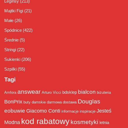
Leginsy
(213)
Majtki Figi
(21)
Małe
(26)
Spódnice
(422)
Średnie
(5)
Stringi
(22)
Sukienki
(206)
Szpilki
(55)
Tagi
answear
bialcon
bdsklep
Amfora
Arturo Vicci
biżuteria
Douglas
BonPrix
buty damskie
darmowa dostawa
eobuwie
Giacomo Conti
Jesteś
informacje
inspiracje
kod rabatowy
kosmetyki
Modna
letnia