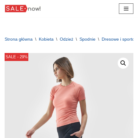
Przejdź
do
treści
Strona główna
\
Kobieta
\
Odzież
\
Spodnie
\
Dresowe i sporto
SALE - 29%