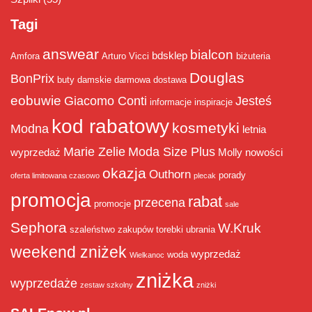
Tagi
answear
bialcon
bdsklep
Amfora
Arturo Vicci
biżuteria
Douglas
BonPrix
buty damskie
darmowa dostawa
eobuwie
Giacomo Conti
Jesteś
informacje
inspiracje
kod rabatowy
kosmetyki
Modna
letnia
Marie Zelie
Moda Size Plus
wyprzedaż
Molly
nowości
okazja
Outhorn
porady
oferta limitowana czasowo
plecak
promocja
rabat
przecena
promocje
sale
Sephora
W.Kruk
szaleństwo zakupów
torebki
ubrania
weekend zniżek
wyprzedaż
woda
Wielkanoc
zniżka
wyprzedaże
zestaw szkolny
zniżki