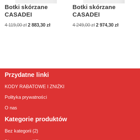
Botki skórzane
Botki skórzane
CASADEI
CASADEI
4 119,00
zł
2 883,30
zł
4 249,00
zł
2 974,30
zł
Przydatne linki
KODY RABATOWE I ZNIŻKI
Polityka prywatności
O nas
Kategorie produktów
Bez kategorii
(2)