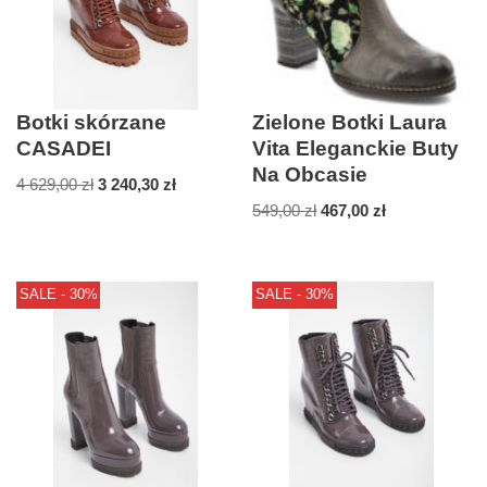
Botki skórzane
Zielone Botki Laura
CASADEI
Vita Eleganckie Buty
Na Obcasie
4 629,00
zł
3 240,30
zł
549,00
zł
467,00
zł
SALE - 30%
SALE - 30%