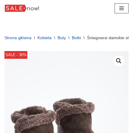
Przejdź
do
treści
Strona główna
\
Kobieta
\
Buty
\
Botki
\
Śniegowce damskie sk
SALE - 30%