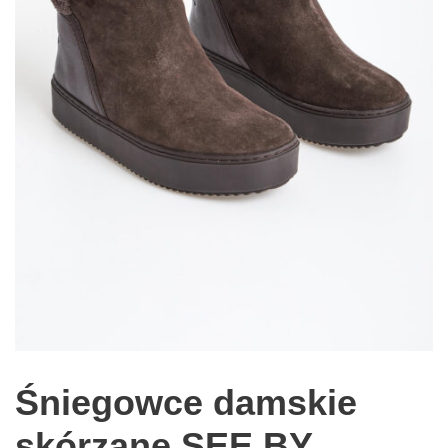
Śniegowce damskie
skórzane SEE BY