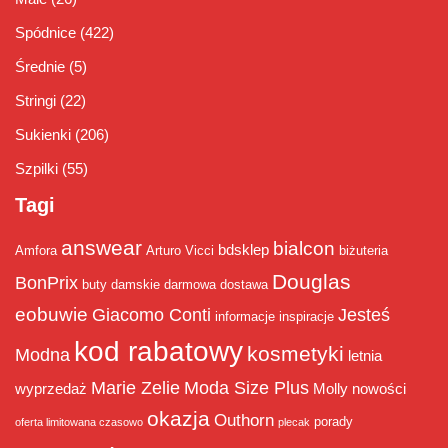
Spódnice
(422)
Średnie
(5)
Stringi
(22)
Sukienki
(206)
Szpilki
(55)
Tagi
answear
bialcon
bdsklep
Amfora
Arturo Vicci
biżuteria
Douglas
BonPrix
buty damskie
darmowa dostawa
eobuwie
Giacomo Conti
Jesteś
informacje
inspiracje
kod rabatowy
kosmetyki
Modna
letnia
Marie Zelie
Moda Size Plus
wyprzedaż
Molly
nowości
okazja
Outhorn
porady
oferta limitowana czasowo
plecak