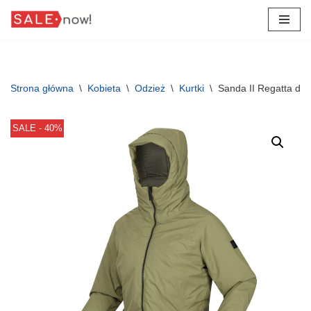
Przejdź
do
treści
Strona główna
\
Kobieta
\
Odzież
\
Kurtki
\
Sanda II Regatta da
SALE - 40%