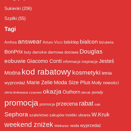
Sukienki
(206)
Szpilki
(55)
Tagi
answear
bialcon
bdsklep
Amfora
Arturo Vicci
biżuteria
Douglas
BonPrix
buty damskie
darmowa dostawa
eobuwie
Giacomo Conti
Jesteś
informacje
inspiracje
kod rabatowy
kosmetyki
Modna
letnia
Marie Zelie
Moda Size Plus
wyprzedaż
Molly
nowości
okazja
Outhorn
porady
oferta limitowana czasowo
plecak
promocja
rabat
przecena
promocje
sale
Sephora
W.Kruk
szaleństwo zakupów
torebki
ubrania
weekend zniżek
wyprzedaż
woda
Wielkanoc