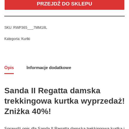
PRZEJDŹ DO SKLEPU
SKU:
RWP365___7MM18L
Kategoria:
Kurtki
Opis
Informacje dodatkowe
Sanda II Regatta damska
trekkingowa kurtka wyprzedaż!
Zniżka 40%!
Sprawdź opis dla Sanda II Regatta damska trekkingowa kurtka i