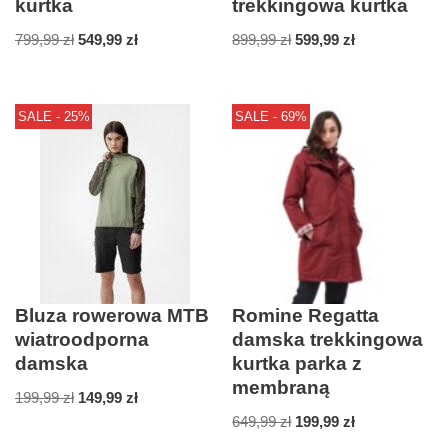
kurtka
trekkingowa kurtka
799,99
zł
549,99
zł
899,99
zł
599,99
zł
SALE - 25%
SALE - 69%
Bluza rowerowa MTB
Romine Regatta
wiatroodporna
damska trekkingowa
damska
kurtka parka z
membraną
199,99
zł
149,99
zł
649,99
zł
199,99
zł