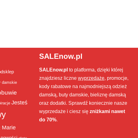
SALEnow.pl
SALEnow.pl
to platforma, dzięki której
bdsklep
znajdziesz liczne
wyprzedaże
, promocje,
y damskie
kody rabatowe na najmodniejszą odzież
obuwie
damską, buty damskie, bieliznę damską
Jesteś
oraz dodatki. Sprawdź koniecznie nasze
iracje
wyprzedaże i ciesz się
zniżkami nawet
wy
do 70%
.
Marie
ż
nowości