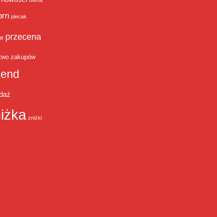
oferta
orn
plecak
przecena
je
two zakupów
end
daż
iżka
zniżki