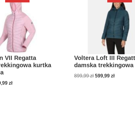
 VII Regatta
Voltera Loft III Regat
rekkingowa kurtka
damska trekkingowa 
a
899,99
zł
599,99
zł
9,99
zł