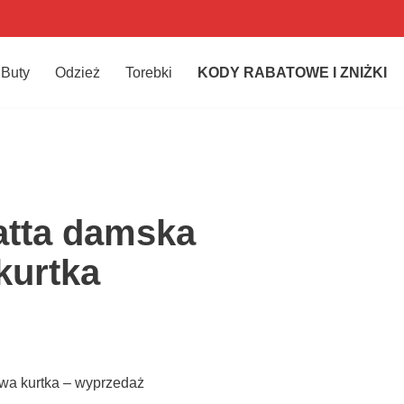
Buty
Odzież
Torebki
KODY RABATOWE I ZNIŻKI
atta damska
kurtka
owa kurtka – wyprzedaż