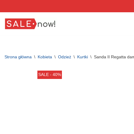
Przejdź
do
treści
Strona główna
\
Kobieta
\
Odzież
\
Kurtki
\
Sanda II Regatta da
SALE - 40%