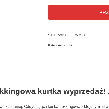
PRZ
SKU:
RWP365___7MM10L
Kategoria:
Kurtki
ekkingowa kurtka wyprzedaż!
a i kup taniej. Oddychająca kurtka trekkingowa z klejonymi sz