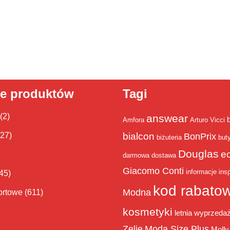
ie produktów
Tagi
(2)
answear
Amfora
Arturo Vicci
bialcon
(27)
BonPrix
biżuteria
but
Douglas
e
darmowa dostawa
Giacomo Conti
informacje
insp
45)
kod rabato
Modna
ortowe
(611)
kosmetyki
letnia wyprzeda
Zelie
Moda Size Plus
Molly