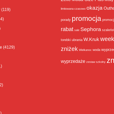
okazja
Outh
limitowana czasowo
y
(119)
promocja
14)
porady
promoc
rabat
)
Sephora
szaleńs
sale
week
W.Kruk
torebki
ubrania
ie
(4129)
zniżek
wyprze
woda
Wielkanoc
zn
wyprzedaże
zestaw szkolny
1)
2)
)