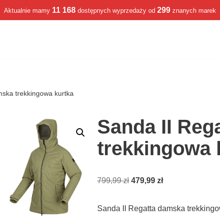
11 168
299
Aktualnie mamy
dostępnych wyprzedaży od
znanych marek
mska trekkingowa kurtka
Sanda II Reg
trekkingowa 
799,99
zł
479,99
zł
Sanda II Regatta damska trekking