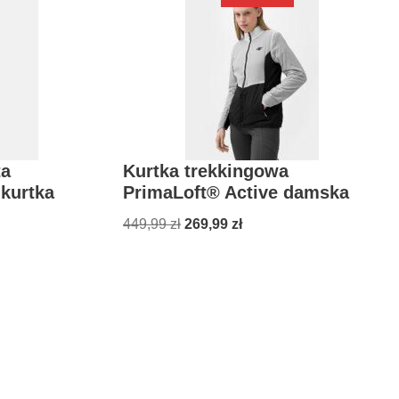
ta
Kurtka trekkingowa
kurtka
PrimaLoft® Active damska
449,99
zł
269,99
zł