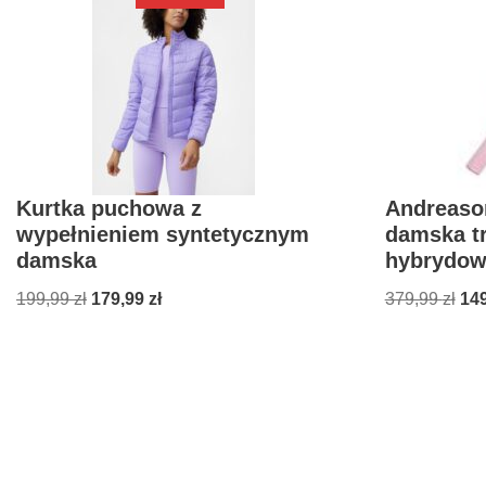
Kurtka puchowa z
Andreason
wypełnieniem syntetycznym
damska t
damska
hybrydow
199,99
zł
179,99
zł
379,99
zł
14