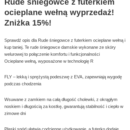
Rude śniegowce z futerkiem
ocieplane wełną wyprzedaż!
Zniżka 15%!
Sprawdź opis dla Rude śniegowce z futerkiem ocieplane wełną i
kup taniej. Te rude śniegowce damskie wykonane ze skóry
welurowej to połączenie komfortu i funkcjonalności
Ocieplane wełną, wyposażone w technologię R
FLY – lekką i sprężystą podeszwę z EVA, zapewniają wygodę
podczas chodzenia
Wsuwane z zamkiem na całą długość cholewki, z okrągłym
noskiem i długością za kostkę, gwarantują stabilność i ciepło w
zimowe dni
Płaski spód ułatwia codzienne użytkowanie, a futerko dodaje