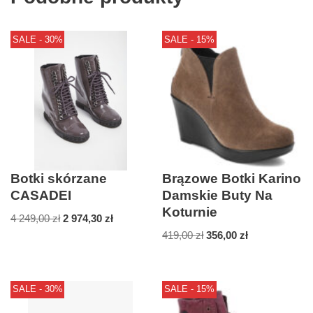
SALE - 30%
SALE - 15%
Botki skórzane
Brązowe Botki Karino
CASADEI
Damskie Buty Na
Koturnie
4 249,00
zł
2 974,30
zł
419,00
zł
356,00
zł
SALE - 30%
SALE - 15%