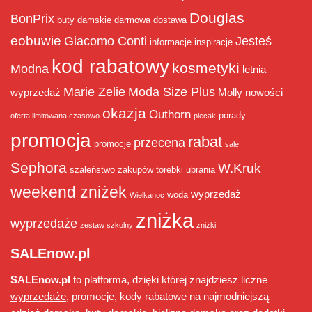
Douglas
BonPrix
buty damskie
darmowa dostawa
eobuwie
Giacomo Conti
Jesteś
informacje
inspiracje
kod rabatowy
kosmetyki
Modna
letnia
Marie Zelie
Moda Size Plus
wyprzedaż
Molly
nowości
okazja
Outhorn
porady
oferta limitowana czasowo
plecak
promocja
rabat
przecena
promocje
sale
Sephora
W.Kruk
szaleństwo zakupów
torebki
ubrania
weekend zniżek
wyprzedaż
woda
Wielkanoc
zniżka
wyprzedaże
zestaw szkolny
zniżki
SALEnow.pl
SALEnow.pl
to platforma, dzięki której znajdziesz liczne
wyprzedaże
, promocje, kody rabatowe na najmodniejszą