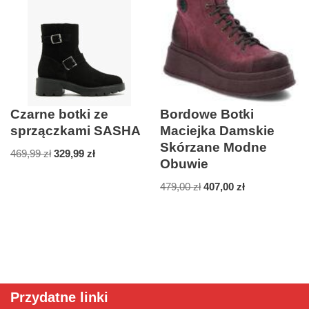
Czarne botki ze
Bordowe Botki
sprzączkami SASHA
Maciejka Damskie
Skórzane Modne
469,99
zł
329,99
zł
Obuwie
479,00
zł
407,00
zł
Przydatne linki