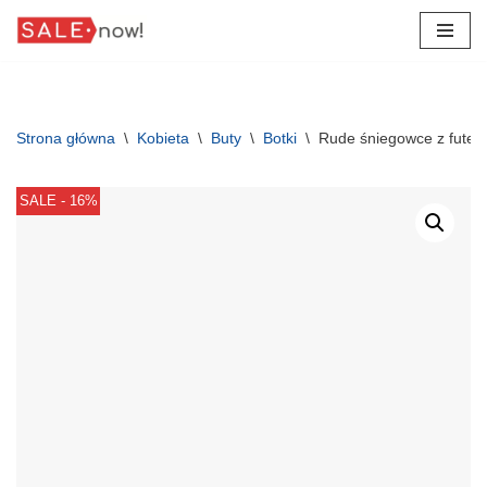
Przejdź
do
treści
Strona główna
\
Kobieta
\
Buty
\
Botki
\
Rude śniegowce z futer
SALE - 16%