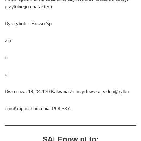
przytulnego charakteru
Dystrybutor: Brawo Sp
z o
o
ul
Dworcowa 19, 34-130 Kalwaria Zebrzydowska; sklep@rylko
comKraj pochodzenia: POLSKA
SALEnow.pl to: