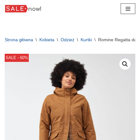
Przejdź
do
treści
Strona główna
\
Kobieta
\
Odzież
\
Kurtki
\
Romine Regatta dam
SALE - 60%