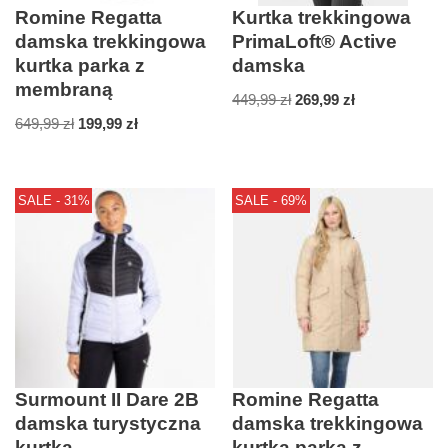
Romine Regatta
Kurtka trekkingowa
damska trekkingowa
PrimaLoft® Active
kurtka parka z
damska
membraną
449,99
zł
269,99
zł
649,99
zł
199,99
zł
SALE - 31%
SALE - 69%
Surmount II Dare 2B
Romine Regatta
damska turystyczna
damska trekkingowa
kurtka
kurtka parka z