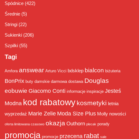
Spódnice
(422)
Średnie
(5)
Stringi
(22)
Sukienki
(206)
Szpilki
(55)
Tagi
answear
bialcon
bdsklep
Amfora
Arturo Vicci
biżuteria
Douglas
BonPrix
buty damskie
darmowa dostawa
eobuwie
Giacomo Conti
Jesteś
informacje
inspiracje
kod rabatowy
kosmetyki
Modna
letnia
Marie Zelie
Moda Size Plus
wyprzedaż
Molly
nowości
okazja
Outhorn
porady
oferta limitowana czasowo
plecak
promocja
rabat
przecena
promocje
sale