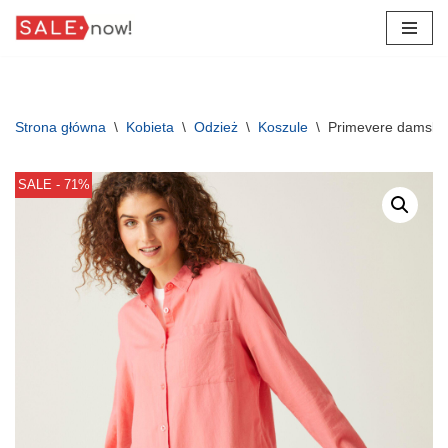
Przejdź
do
treści
Strona główna
\
Kobieta
\
Odzież
\
Koszule
\
Primevere damska
SALE - 71%