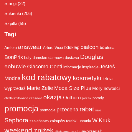
Stringi
(22)
Sukienki
(206)
Szpilki
(55)
Tagi
answear
bialcon
bdsklep
Amfora
Arturo Vicci
biżuteria
Douglas
BonPrix
buty damskie
darmowa dostawa
eobuwie
Giacomo Conti
Jesteś
informacje
inspiracje
kod rabatowy
kosmetyki
Modna
letnia
Marie Zelie
Moda Size Plus
wyprzedaż
Molly
nowości
okazja
Outhorn
porady
oferta limitowana czasowo
plecak
promocja
rabat
przecena
promocje
sale
Sephora
W.Kruk
szaleństwo zakupów
torebki
ubrania
weekend zniżek
wyprzedaż
woda
Wielkanoc