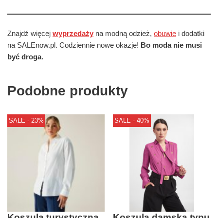
Znajdź więcej
wyprzedaży
na modną odzież,
obuwie
i dodatki
na SALEnow.pl. Codziennie nowe okazje!
Bo moda nie musi
być droga.
Podobne produkty
SALE - 23%
SALE - 40%
Koszula turystyczna
Koszula damska typu