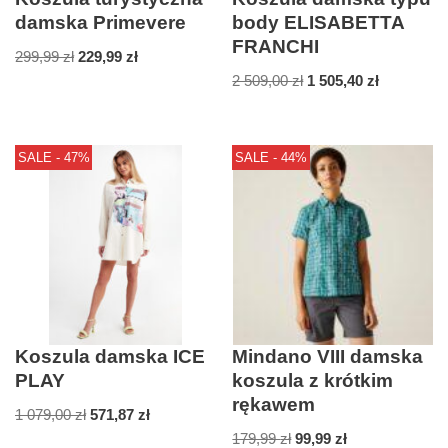
damska Primevere
body ELISABETTA
FRANCHI
299,99
zł
229,99
zł
2 509,00
zł
1 505,40
zł
SALE - 47%
SALE - 44%
Koszula damska ICE
Mindano VIII damska
PLAY
koszula z krótkim
rękawem
1 079,00
zł
571,87
zł
179,99
zł
99,99
zł