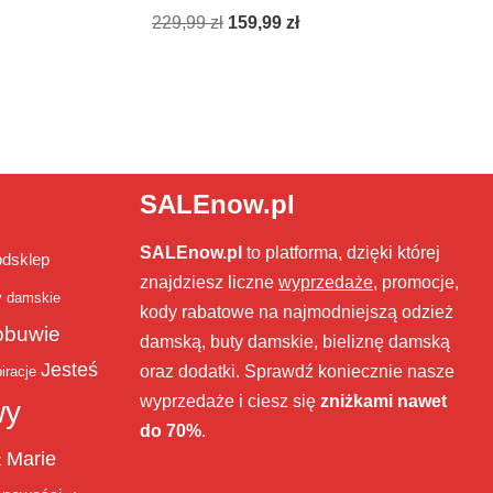
229,99
zł
159,99
zł
SALEnow.pl
SALEnow.pl
to platforma, dzięki której
bdsklep
znajdziesz liczne
wyprzedaże
, promocje,
y damskie
kody rabatowe na najmodniejszą odzież
obuwie
damską, buty damskie, bieliznę damską
Jesteś
oraz dodatki. Sprawdź koniecznie nasze
iracje
wyprzedaże i ciesz się
zniżkami nawet
wy
do 70%
.
Marie
ż