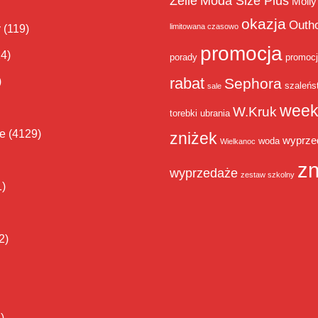
Zelie
Moda Size Plus
Molly
okazja
Outh
limitowana czasowo
y
(119)
promocja
14)
porady
promoc
rabat
)
Sephora
szaleńs
sale
week
W.Kruk
torebki
ubrania
ie
(4129)
zniżek
wyprze
woda
Wielkanoc
zn
wyprzedaże
zestaw szkolny
1)
2)
)