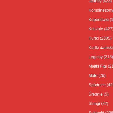
Jeansy
(423)
Kombinezon
Kopertówki
(
Koszule
(427
Kurtki
(2305)
Kurtki damsk
Leginsy
(213)
Majtki Figi
(2
Małe
(26)
Spódnice
(42
Średnie
(5)
Stringi
(22)
Sukienki
(206