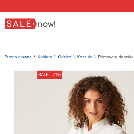
Przejdź
do
treści
Strona główna
\
Kobieta
\
Odzież
\
Koszule
\
Primevere damska
SALE - 71%