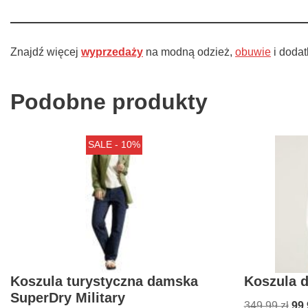
Znajdź więcej
wyprzedaży
na modną odzież,
obuwie
i dodat
Podobne produkty
SALE - 10%
Koszula turystyczna damska
Koszula 
SuperDry Military
349,99
zł
99