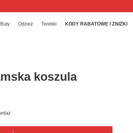
Buty
Odzież
Torebki
KODY RABATOWE I ZNIŻKI
amska koszula
zedaż