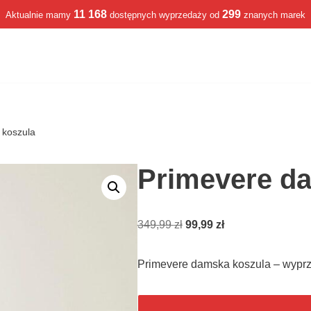
11 168
299
Aktualnie mamy
dostępnych wyprzedaży od
znanych marek
 koszula
Primevere d
349,99
zł
99,99
zł
Primevere damska koszula – wypr