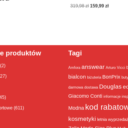
319,98
zł
159,99
zł
ie produktów
Tagi
(2)
answear
Amfora
Arturo Vicci
bialcon
(27)
BonPrix
biżuteria
but
Douglas
e
darmowa dostawa
Giacomo Conti
informacje
insp
45)
kod rabato
Modna
ortowe
(611)
kosmetyki
letnia wyprzeda