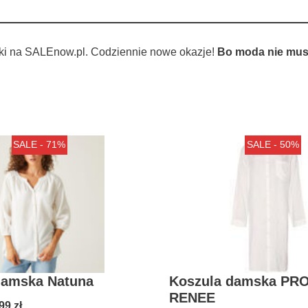
ki na SALEnow.pl. Codziennie nowe okazje!
Bo moda nie musi
SALE - 71%
SALE - 50%
damska Natuna
Koszula damska PR
RENEE
,99
zł