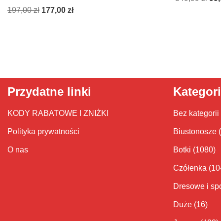
197,00
zł
177,00
zł
Przydatne linki
Kategor
KODY RABATOWE I ZNIŻKI
Bez kategorii
Polityka prywatności
Biustonosze
O nas
Botki
(1080)
Czółenka
(10
Dresowe i sp
Duże
(16)