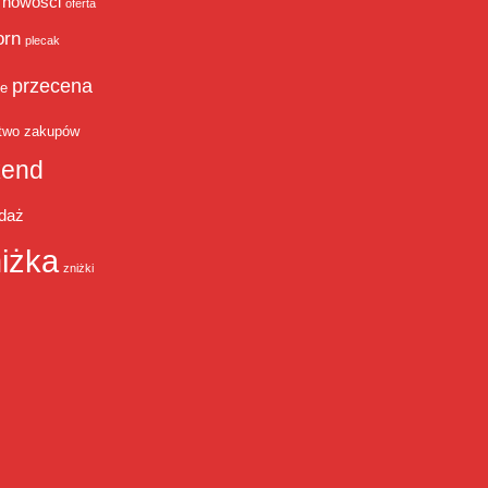
nowości
oferta
orn
plecak
przecena
je
two zakupów
end
daż
iżka
zniżki