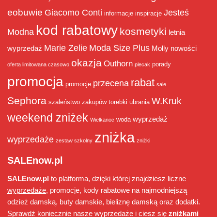
eobuwie
Giacomo Conti
Jesteś
informacje
inspiracje
kod rabatowy
kosmetyki
Modna
letnia
Marie Zelie
Moda Size Plus
wyprzedaż
Molly
nowości
okazja
Outhorn
porady
oferta limitowana czasowo
plecak
promocja
rabat
przecena
promocje
sale
Sephora
W.Kruk
szaleństwo zakupów
torebki
ubrania
weekend zniżek
wyprzedaż
woda
Wielkanoc
zniżka
wyprzedaże
zestaw szkolny
zniżki
SALEnow.pl
SALEnow.pl
to platforma, dzięki której znajdziesz liczne
wyprzedaże
, promocje, kody rabatowe na najmodniejszą
odzież damską, buty damskie, bieliznę damską oraz dodatki.
Sprawdź koniecznie nasze wyprzedaże i ciesz się
zniżkami