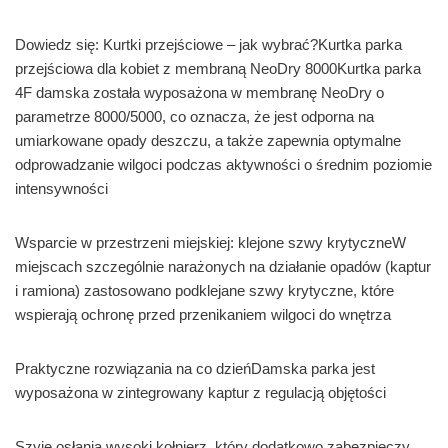
Dowiedz się: Kurtki przejściowe – jak wybrać?Kurtka parka
przejściowa dla kobiet z membraną NeoDry 8000Kurtka parka
4F damska została wyposażona w membranę NeoDry o
parametrze 8000/5000, co oznacza, że jest odporna na
umiarkowane opady deszczu, a także zapewnia optymalne
odprowadzanie wilgoci podczas aktywności o średnim poziomie
intensywności
Wsparcie w przestrzeni miejskiej: klejone szwy krytyczneW
miejscach szczególnie narażonych na działanie opadów (kaptur
i ramiona) zastosowano podklejane szwy krytyczne, które
wspierają ochronę przed przenikaniem wilgoci do wnętrza
Praktyczne rozwiązania na co dzieńDamska parka jest
wyposażona w zintegrowany kaptur z regulacją objętości
Szyję osłania wysoki kołnierz, który dodatkowo zabezpieczy