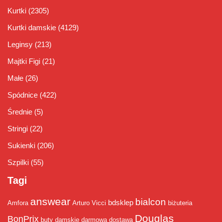
Kurtki
(2305)
Kurtki damskie
(4129)
Leginsy
(213)
Majtki Figi
(21)
Małe
(26)
Spódnice
(422)
Średnie
(5)
Stringi
(22)
Sukienki
(206)
Szpilki
(55)
Tagi
answear
bialcon
bdsklep
Amfora
Arturo Vicci
biżuteria
Douglas
BonPrix
buty damskie
darmowa dostawa