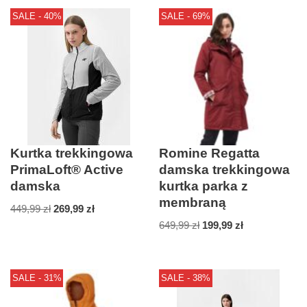
SALE - 40%
SALE - 69%
Kurtka trekkingowa
Romine Regatta
PrimaLoft® Active
damska trekkingowa
damska
kurtka parka z
membraną
449,99
zł
269,99
zł
649,99
zł
199,99
zł
SALE - 31%
SALE - 38%