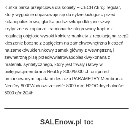
Kurtka parka przejściowa dla kobiety – CECHY:krój: regular,
który wygodnie dopasowuje się do sylwetkidługość przed
kolanopoliestrowa, gładka podszewkapodklejane szwy
krytyczne w kapturze i ramionachzintegrowany kaptur z
regulacją objętościwysoki kołnierzmankiety z regulacją na rzep2
kieszenie boczne z zapięciem na zamekwewnętrzna kieszeń
na zamekdwukierunkowy zamek główny z wewnętrzną i
zewnętrzną plisą przeciwwiatrowąodblaskiwykonana z
materiału syntetycznego, który jest trwały i łatwy w
pielęgnacjimembrana NeoDry 8000/5000 chroni przed
umiarkowanymi opadami deszczu PARAMETRY:Membrana:
NeoDry 8000Wodoszczelność: 8000 mm H2OOddychalność:
5000 g/m2/24h
SALEnow.pl to: