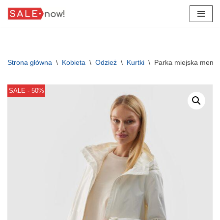
Przejdź
do
treści
Strona główna
\
Kobieta
\
Odzież
\
Kurtki
\
Parka miejska memb
SALE - 50%