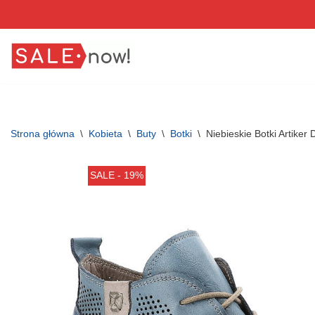
Przejdź
do
treści
Strona główna
\
Kobieta
\
Buty
\
Botki
\
Niebieskie Botki Artike
SALE - 19%