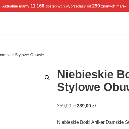
11 168
299
Aktualnie mamy
dostępnych wyprzedaży od
znanych marek
r Damskie Stylowe Obuwie
Niebieskie B
Stylowe Obu
359,00
zł
289,00
zł
Niebieskie Botki Artiker Damskie 