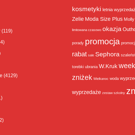
kosmetyki
letnia wyprzeda
Zelie
Moda Size Plus
Molly
okazja
Outh
limitowana czasowo
y
(119)
promocja
14)
porady
promoc
rabat
)
Sephora
szaleńs
sale
week
W.Kruk
torebki
ubrania
ie
(4129)
zniżek
wyprze
woda
Wielkanoc
zn
wyprzedaże
zestaw szkolny
1)
2)