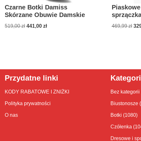
Czarne Botki Damiss
Piaskowe 
Skórzane Obuwie Damskie
sprzączk
519,00
zł
441,00
zł
469,99
zł
32
Przydatne linki
Kategor
KODY RABATOWE I ZNIŻKI
Bez kategorii
Polityka prywatności
Biustonosze
O nas
Botki
(1080)
Czółenka
(10
Dresowe i sp