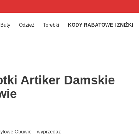
Buty
Odzież
Torebki
KODY RABATOWE I ZNIŻKI
otki Artiker Damskie
wie
Stylowe Obuwie – wyprzedaż