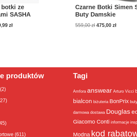
botki ze
Czarne Botki Simen 
ami SASHA
Buty Damskie
9,99
zł
559,00
zł
475,00
zł
ie produktów
Tagi
(2)
answear
Amfora
Arturo Vicci
bialcon
(27)
BonPrix
biżuteria
but
Douglas
e
darmowa dostawa
Giacomo Conti
informacje
insp
45)
kod rabato
Modna
ortowe
(611)