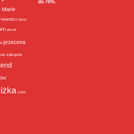
do 70%
.
Marie
ż
nowości
oferta
orn
plecak
przecena
je
two zakupów
end
daż
iżka
zniżki