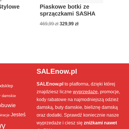
Stylowe
Piaskowe botki ze
sprzączkami SASHA
469,99
zł
329,99
zł
SALEnow.pl
SALEnow.pl
to platforma, dzięki której
bdsklep
znajdziesz liczne
wyprzedaże
, promocje,
y damskie
kody rabatowe na najmodniejszą odzież
obuwie
damską, buty damskie, bieliznę damską
Jesteś
oraz dodatki. Sprawdź koniecznie nasze
iracje
wyprzedaże i ciesz się
zniżkami nawet
wy