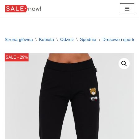
Przejdź
do
treści
Strona główna
\
Kobieta
\
Odzież
\
Spodnie
\
Dresowe i sporto
SALE - 29%