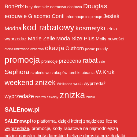
Douglas
BonPrix
buty damskie
darmowa dostawa
eobuwie
Giacomo Conti
Jesteś
informacje
inspiracje
kod rabatowy
kosmetyki
Modna
letnia
Marie Zelie
Moda Size Plus
wyprzedaż
Molly
nowości
okazja
Outhorn
porady
oferta limitowana czasowo
plecak
promocja
rabat
przecena
promocje
sale
Sephora
W.Kruk
szaleństwo zakupów
torebki
ubrania
weekend zniżek
wyprzedaż
woda
Wielkanoc
zniżka
wyprzedaże
zestaw szkolny
zniżki
SALEnow.pl
SALEnow.pl
to platforma, dzięki której znajdziesz liczne
wyprzedaże
, promocje, kody rabatowe na najmodniejszą
odzież damską, buty damskie, bieliznę damską oraz dodatki.