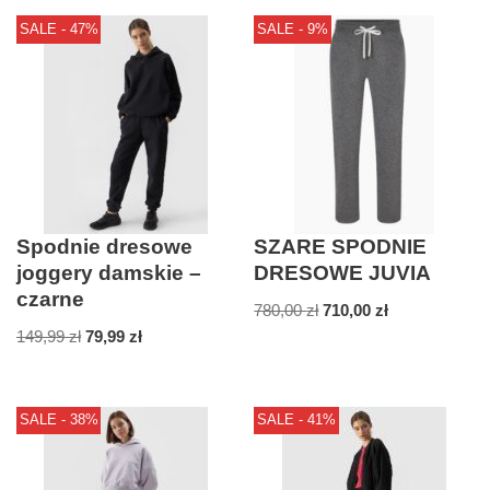
SALE - 47%
SALE - 9%
Spodnie dresowe
SZARE SPODNIE
joggery damskie –
DRESOWE JUVIA
czarne
780,00
zł
710,00
zł
149,99
zł
79,99
zł
SALE - 38%
SALE - 41%