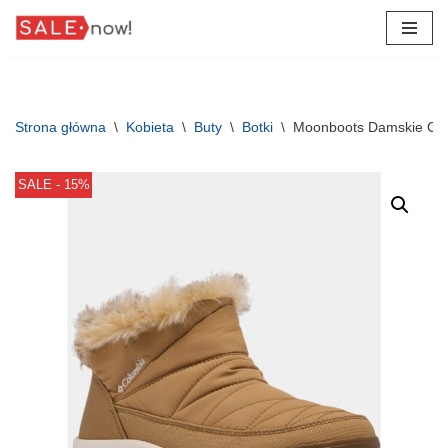
Przejdź
do
treści
Strona główna
\
Kobieta
\
Buty
\
Botki
\
Moonboots Damskie Col
SALE - 15%