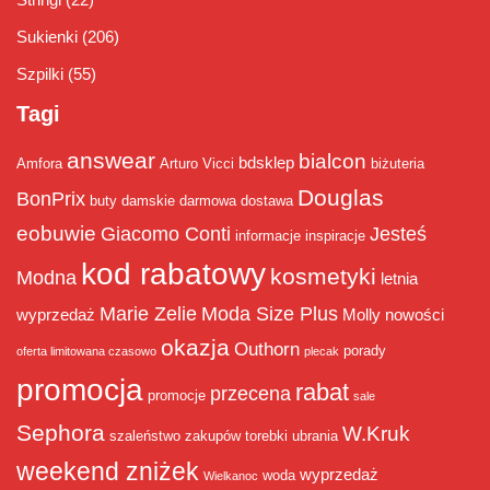
Sukienki
(206)
Szpilki
(55)
Tagi
answear
bialcon
bdsklep
Amfora
Arturo Vicci
biżuteria
Douglas
BonPrix
buty damskie
darmowa dostawa
eobuwie
Giacomo Conti
Jesteś
informacje
inspiracje
kod rabatowy
kosmetyki
Modna
letnia
Marie Zelie
Moda Size Plus
wyprzedaż
Molly
nowości
okazja
Outhorn
porady
oferta limitowana czasowo
plecak
promocja
rabat
przecena
promocje
sale
Sephora
W.Kruk
szaleństwo zakupów
torebki
ubrania
weekend zniżek
wyprzedaż
woda
Wielkanoc