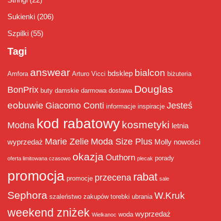
Sukienki
(206)
Szpilki
(55)
Tagi
answear
bialcon
bdsklep
Amfora
Arturo Vicci
biżuteria
Douglas
BonPrix
buty damskie
darmowa dostawa
eobuwie
Giacomo Conti
Jesteś
informacje
inspiracje
kod rabatowy
kosmetyki
Modna
letnia
Marie Zelie
Moda Size Plus
wyprzedaż
Molly
nowości
okazja
Outhorn
porady
oferta limitowana czasowo
plecak
promocja
rabat
przecena
promocje
sale
Sephora
W.Kruk
szaleństwo zakupów
torebki
ubrania
weekend zniżek
wyprzedaż
woda
Wielkanoc