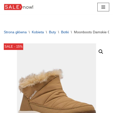
Przejdź
do
treści
Strona główna
\
Kobieta
\
Buty
\
Botki
\
Moonboots Damskie Col
SALE - 15%