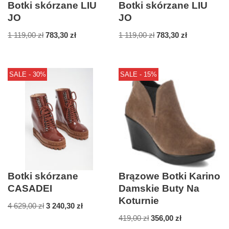
Botki skórzane LIU
Botki skórzane LIU
JO
JO
1 119,00
zł
783,30
zł
1 119,00
zł
783,30
zł
SALE - 30%
SALE - 15%
Botki skórzane
Brązowe Botki Karino
CASADEI
Damskie Buty Na
Koturnie
4 629,00
zł
3 240,30
zł
419,00
zł
356,00
zł