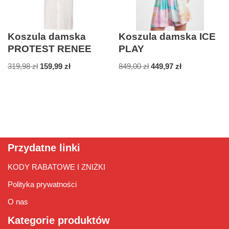
Koszula damska
Koszula damska ICE
PROTEST RENEE
PLAY
319,98
zł
159,99
zł
849,00
zł
449,97
zł
Przydatne linki
KODY RABATOWE I ZNIŻKI
Polityka prywatności
O nas
Kategorie produktów