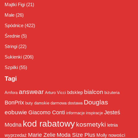
Majtki Figi
(21)
Małe
(26)
Spódnice
(422)
Średnie
(5)
Stringi
(22)
Sukienki
(206)
Szpilki
(55)
Tagi
answear
bialcon
bdsklep
Amfora
Arturo Vicci
biżuteria
Douglas
BonPrix
buty damskie
darmowa dostawa
eobuwie
Giacomo Conti
Jesteś
informacje
inspiracje
kod rabatowy
kosmetyki
Modna
letnia
Marie Zelie
Moda Size Plus
wyprzedaż
Molly
nowości