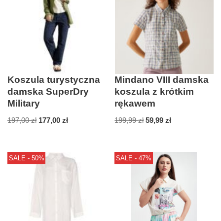
Koszula turystyczna
Mindano VIII damska
damska SuperDry
koszula z krótkim
Military
rękawem
197,00
zł
177,00
zł
199,99
zł
59,99
zł
SALE - 50%
SALE - 47%