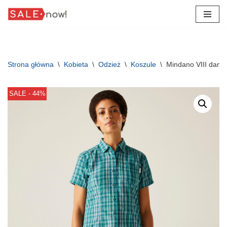
Przejdź
do
treści
Strona główna
\
Kobieta
\
Odzież
\
Koszule
\
Mindano VIII dams
SALE - 44%