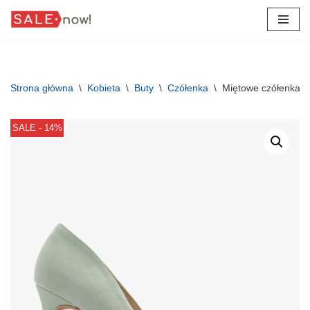
Przejdź
do
treści
Strona główna
\
Kobieta
\
Buty
\
Czółenka
\
Miętowe czółenka na
SALE - 14%