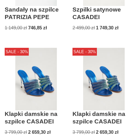
Sandały na szpilce
Szpilki satynowe
PATRIZIA PEPE
CASADEI
1 149,00
zł
746,85
zł
2 499,00
zł
1 749,30
zł
SALE - 30%
SALE - 30%
Klapki damskie na
Klapki damskie na
szpilce CASADEI
szpilce CASADEI
3 799,00
zł
2 659,30
zł
3 799,00
zł
2 659,30
zł