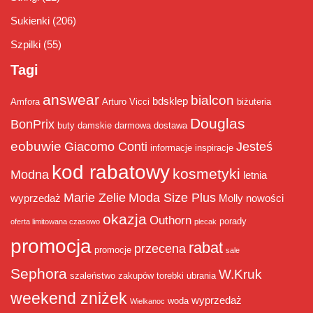
Sukienki
(206)
Szpilki
(55)
Tagi
answear
bialcon
bdsklep
Amfora
Arturo Vicci
biżuteria
Douglas
BonPrix
buty damskie
darmowa dostawa
eobuwie
Giacomo Conti
Jesteś
informacje
inspiracje
kod rabatowy
kosmetyki
Modna
letnia
Marie Zelie
Moda Size Plus
wyprzedaż
Molly
nowości
okazja
Outhorn
porady
oferta limitowana czasowo
plecak
promocja
rabat
przecena
promocje
sale
Sephora
W.Kruk
szaleństwo zakupów
torebki
ubrania
weekend zniżek
wyprzedaż
woda
Wielkanoc