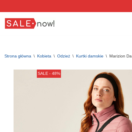
Przejdź
do
treści
Strona główna
\
Kobieta
\
Odzież
\
Kurtki damskie
\
Marizion Da
SALE - 48%