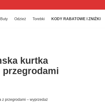
Buty
Odzież
Torebki
KODY RABATOWE I ZNIŻKI
ska kurtka
z przegrodami
a z przegrodami – wyprzedaż