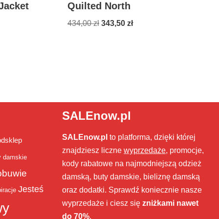
Jacket
Quilted North
434,00
zł
343,50
zł
SALEnow.pl
SALEnow.pl
to platforma, dzięki której
bdsklep
znajdziesz liczne
wyprzedaże
, promocje,
y damskie
kody rabatowe na najmodniejszą odzież
obuwie
damską, buty damskie, bieliznę damską
Jesteś
oraz dodatki. Sprawdź koniecznie nasze
iracje
wyprzedaże i ciesz się
zniżkami nawet
wy
do 70%
.