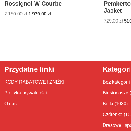
Rossignol W Courbe
Pemberto
Jacket
2 150,00
zł
1 939,00
zł
729,00
zł
51
Przydatne linki
Kategor
KODY RABATOWE I ZNIŻKI
Bez kategorii
Polityka prywatności
Biustonosze
O nas
Botki
(1080)
Czółenka
(10
Dresowe i sp