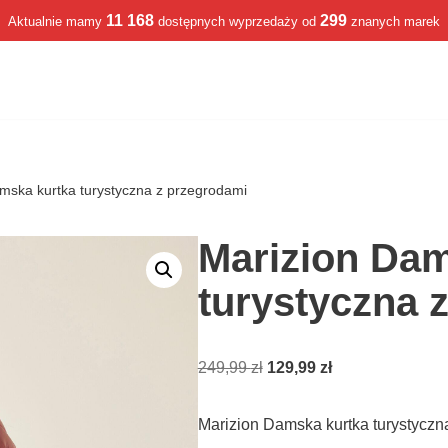
11 168
299
Aktualnie mamy
dostępnych wyprzedaży od
znanych marek
mska kurtka turystyczna z przegrodami
Marizion Dam
turystyczna 
249,99
zł
129,99
zł
Marizion Damska kurtka turystyczn