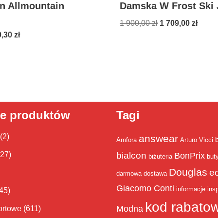
n Allmountain
Damska W Frost Ski 
1 900,00
zł
1 709,00
zł
0,30
zł
ie produktów
Tagi
(2)
answear
Amfora
Arturo Vicci
bialcon
(27)
BonPrix
biżuteria
but
Douglas
e
darmowa dostawa
Giacomo Conti
informacje
insp
45)
kod rabato
Modna
ortowe
(611)