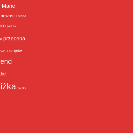
Marie
ż
nowości
oferta
orn
plecak
przecena
je
two zakupów
end
daż
iżka
zniżki