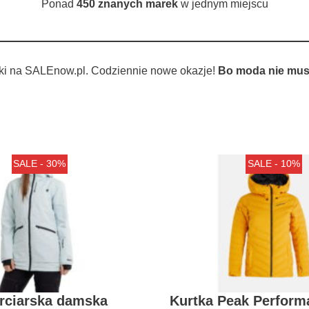
Ponad
450 znanych marek
w jednym miejscu
ki na SALEnow.pl. Codziennie nowe okazje!
Bo moda nie musi
SALE - 30%
SALE - 10%
arciarska damska
Kurtka Peak Perform