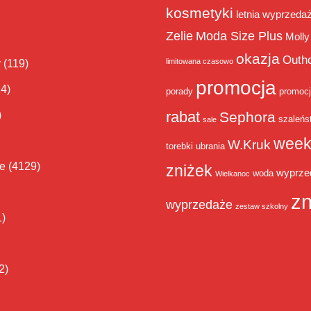
kosmetyki
letnia wyprzeda
Zelie
Moda Size Plus
Molly
okazja
Outh
limitowana czasowo
y
(119)
promocja
14)
porady
promoc
rabat
)
Sephora
szaleńs
sale
week
W.Kruk
torebki
ubrania
ie
(4129)
zniżek
wyprze
woda
Wielkanoc
zn
wyprzedaże
zestaw szkolny
1)
2)