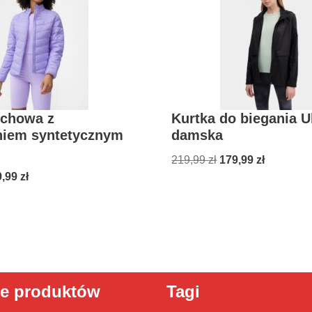
uchowa z
Kurtka do biegania Ul
niem syntetycznym
damska
219,99
zł
179,99
zł
9,99
zł
ie produktów
Tagi