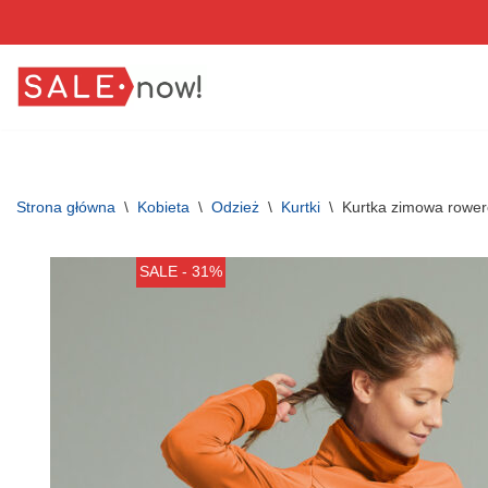
Przejdź
do
treści
Strona główna
\
Kobieta
\
Odzież
\
Kurtki
\
Kurtka zimowa rowe
SALE - 31%