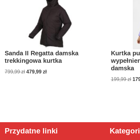
Sanda II Regatta damska
Kurtka p
trekkingowa kurtka
wypełnie
damska
799,99
zł
479,99
zł
199,99
zł
17
Przydatne linki
Kategor