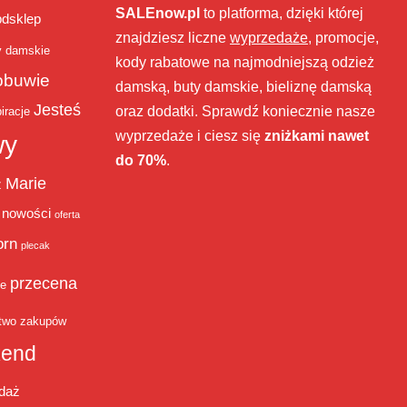
SALEnow.pl
to platforma, dzięki której
bdsklep
znajdziesz liczne
wyprzedaże
, promocje,
y damskie
kody rabatowe na najmodniejszą odzież
obuwie
damską, buty damskie, bieliznę damską
Jesteś
oraz dodatki. Sprawdź koniecznie nasze
iracje
wyprzedaże i ciesz się
zniżkami nawet
wy
do 70%
.
Marie
ż
nowości
oferta
orn
plecak
przecena
je
two zakupów
end
daż