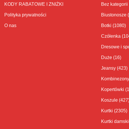
KODY RABATOWE I ZNIŻKI
Bez kategorii
Polityka prywatności
Biustonosze
O nas
Botki
(1080)
Czółenka
(10
Dresowe i sp
Duże
(16)
Jeansy
(423)
Kombinezon
Kopertówki
(
Koszule
(427
Kurtki
(2305)
Kurtki damsk