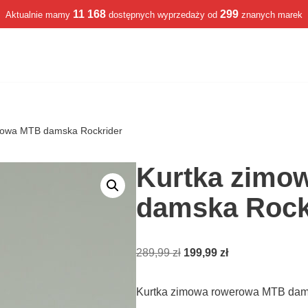
11 168
299
Aktualnie mamy
dostępnych wyprzedaży od
znanych marek
rowa MTB damska Rockrider
Kurtka zimo
damska Rock
289,99
zł
199,99
zł
Kurtka zimowa rowerowa MTB dams