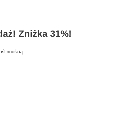
aż! Zniżka 31%!
oślinnością