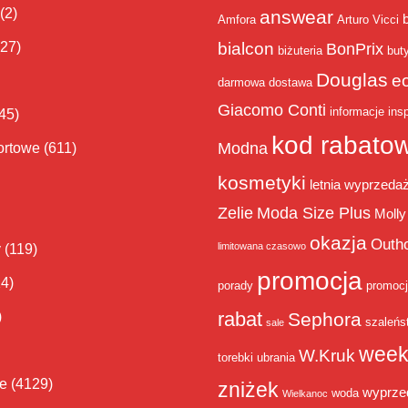
(2)
answear
Amfora
Arturo Vicci
bialcon
(27)
BonPrix
biżuteria
but
Douglas
e
darmowa dostawa
Giacomo Conti
informacje
insp
45)
kod rabato
Modna
ortowe
(611)
kosmetyki
letnia wyprzeda
Zelie
Moda Size Plus
Molly
okazja
Outh
limitowana czasowo
y
(119)
promocja
14)
porady
promoc
rabat
)
Sephora
szaleńs
sale
week
W.Kruk
torebki
ubrania
ie
(4129)
zniżek
wyprze
woda
Wielkanoc