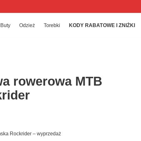
Buty
Odzież
Torebki
KODY RABATOWE I ZNIŻKI
wa rowerowa MTB
rider
ka Rockrider – wyprzedaż