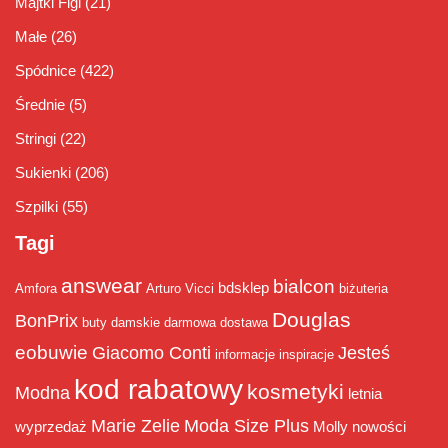
Majtki Figi
(21)
Małe
(26)
Spódnice
(422)
Średnie
(5)
Stringi
(22)
Sukienki
(206)
Szpilki
(55)
Tagi
answear
bialcon
bdsklep
Amfora
Arturo Vicci
biżuteria
Douglas
BonPrix
buty damskie
darmowa dostawa
eobuwie
Giacomo Conti
Jesteś
informacje
inspiracje
kod rabatowy
kosmetyki
Modna
letnia
Marie Zelie
Moda Size Plus
wyprzedaż
Molly
nowości