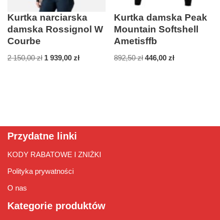
Kurtka narciarska
Kurtka damska Peak
damska Rossignol W
Mountain Softshell
Courbe
Ametisffb
2 150,00
zł
1 939,00
zł
892,50
zł
446,00
zł
Przydatne linki
KODY RABATOWE I ZNIŻKI
Polityka prywatności
O nas
Kategorie produktów