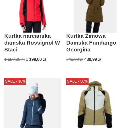
Kurtka narciarska
Kurtka Zimowa
damska Rossignol W
Damska Fundango
Staci
Georgina
1 650,00
zł
1 199,00
zł
549,99
zł
439,99
zł
SALE - 10%
SALE - 50%