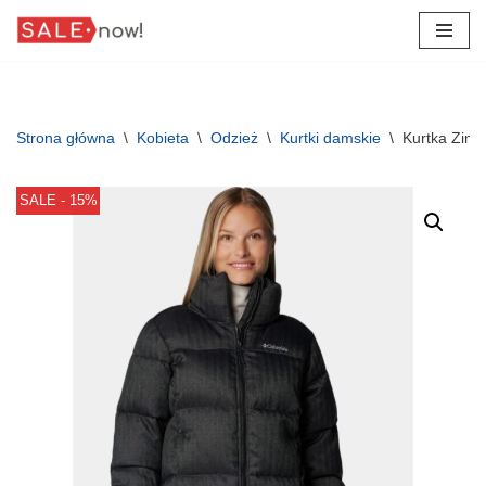
Przejdź
do
treści
Strona główna
\
Kobieta
\
Odzież
\
Kurtki damskie
\
Kurtka Zim
SALE - 15%