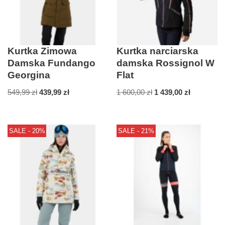
Kurtka Zimowa
Kurtka narciarska
Damska Fundango
damska Rossignol W
Georgina
Flat
549,99
zł
439,99
zł
1 600,00
zł
1 439,00
zł
SALE - 20%
SALE - 21%