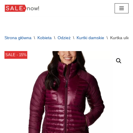
Przejdź
do
treści
Strona główna
\
Kobieta
\
Odzież
\
Kurtki damskie
\
Kurtka ulic
SALE - 15%