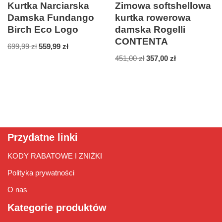
Kurtka Narciarska
Zimowa softshellowa
Damska Fundango
kurtka rowerowa
Birch Eco Logo
damska Rogelli
CONTENTA
699,99
zł
559,99
zł
451,00
zł
357,00
zł
Przydatne linki
KODY RABATOWE I ZNIŻKI
Polityka prywatności
O nas
Kategorie produktów