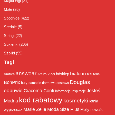
Majtki Figi
(21)
Małe
(26)
Spódnice
(422)
Średnie
(5)
Stringi
(22)
Sukienki
(206)
Szpilki
(55)
Tagi
answear
bialcon
bdsklep
Amfora
Arturo Vicci
biżuteria
Douglas
BonPrix
buty damskie
darmowa dostawa
eobuwie
Giacomo Conti
Jesteś
informacje
inspiracje
kod rabatowy
kosmetyki
Modna
letnia
Marie Zelie
Moda Size Plus
wyprzedaż
Molly
nowości