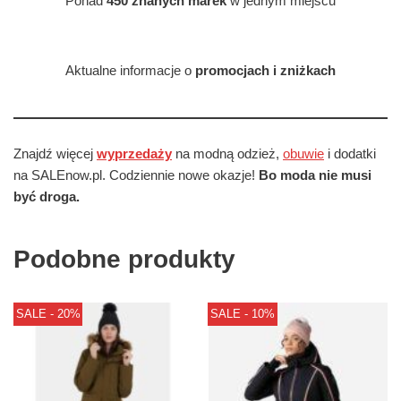
Ponad
450 znanych marek
w jednym miejscu
Aktualne informacje o
promocjach i zniżkach
Znajdź więcej
wyprzedaży
na modną odzież,
obuwie
i dodatki
na SALEnow.pl. Codziennie nowe okazje!
Bo moda nie musi
być droga.
Podobne produkty
SALE - 20%
SALE - 10%