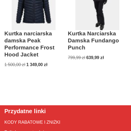
Kurtka narciarska
Kurtka Narciarska
damska Peak
Damska Fundango
Performance Frost
Punch
Hood Jacket
799,99
zł
639,99
zł
1 500,00
zł
1 349,00
zł
Przydatne linki
KODY RABATOWE I ZNIŻKI