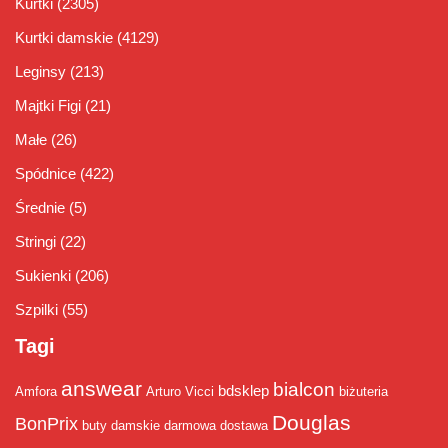
Kurtki
(2305)
Kurtki damskie
(4129)
Leginsy
(213)
Majtki Figi
(21)
Małe
(26)
Spódnice
(422)
Średnie
(5)
Stringi
(22)
Sukienki
(206)
Szpilki
(55)
Tagi
answear
bialcon
bdsklep
Amfora
Arturo Vicci
biżuteria
Douglas
BonPrix
buty damskie
darmowa dostawa