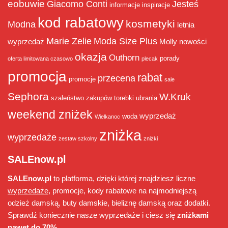
eobuwie
Giacomo Conti
Jesteś
informacje
inspiracje
kod rabatowy
kosmetyki
Modna
letnia
Marie Zelie
Moda Size Plus
wyprzedaż
Molly
nowości
okazja
Outhorn
porady
oferta limitowana czasowo
plecak
promocja
rabat
przecena
promocje
sale
Sephora
W.Kruk
szaleństwo zakupów
torebki
ubrania
weekend zniżek
wyprzedaż
woda
Wielkanoc
zniżka
wyprzedaże
zestaw szkolny
zniżki
SALEnow.pl
SALEnow.pl
to platforma, dzięki której znajdziesz liczne
wyprzedaże
, promocje, kody rabatowe na najmodniejszą
odzież damską, buty damskie, bieliznę damską oraz dodatki.
Sprawdź koniecznie nasze wyprzedaże i ciesz się
zniżkami
nawet do 70%
.