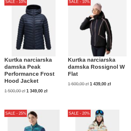
SALE - 10%
SALE - 10%
Kurtka narciarska
Kurtka narciarska
damska Peak
damska Rossignol W
Performance Frost
Flat
Hood Jacket
1 600,00
zł
1 439,00
zł
1 500,00
zł
1 349,00
zł
SALE - 25%
SALE - 20%