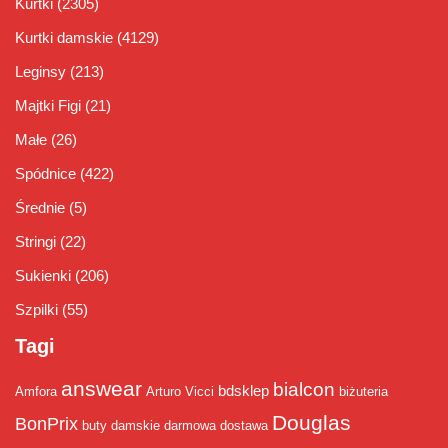
Kurtki
(2305)
Kurtki damskie
(4129)
Leginsy
(213)
Majtki Figi
(21)
Małe
(26)
Spódnice
(422)
Średnie
(5)
Stringi
(22)
Sukienki
(206)
Szpilki
(55)
Tagi
answear
bialcon
bdsklep
Amfora
Arturo Vicci
biżuteria
Douglas
BonPrix
buty damskie
darmowa dostawa