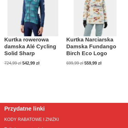
Kurtka rowerowa
Kurtka Narciarska
damska Alé Cycling
Damska Fundango
Solid Sharp
Birch Eco Logo
724,99
zł
542,99
zł
699,99
zł
559,99
zł
Przydatne linki
KODY RABATOWE I ZNIŻKI