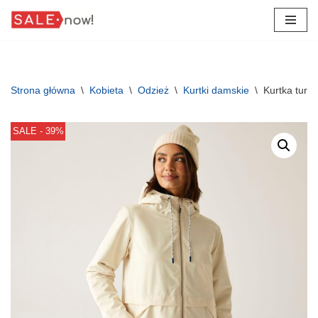
Przejdź
do
treści
Strona główna
\
Kobieta
\
Odzież
\
Kurtki damskie
\
Kurtka tury
SALE - 39%