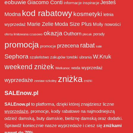
eobuwie
Giacomo Conti
Jesteś
informacje
inspiracje
kod rabatowy
kosmetyki
Modna
letnia
Marie Zelie
Moda Size Plus
wyprzedaż
Molly
nowości
okazja
Outhorn
porady
oferta limitowana czasowo
plecak
promocja
rabat
przecena
promocje
sale
Sephora
W.Kruk
szaleństwo zakupów
torebki
ubrania
weekend zniżek
wyprzedaż
woda
Wielkanoc
zniżka
wyprzedaże
zestaw szkolny
zniżki
SALEnow.pl
SALEnow.pl
to platforma, dzięki której znajdziesz liczne
wyprzedaże
, promocje, kody rabatowe na najmodniejszą
odzież damską, buty damskie, bieliznę damską oraz dodatki.
Sprawdź koniecznie nasze wyprzedaże i ciesz się
zniżkami
nawet do 70%
.