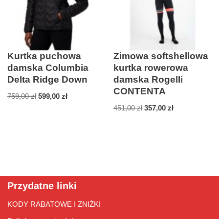
Kurtka puchowa
Zimowa softshellowa
damska Columbia
kurtka rowerowa
Delta Ridge Down
damska Rogelli
CONTENTA
759,00
zł
599,00
zł
451,00
zł
357,00
zł
Przydatne linki
KODY RABATOWE I ZNIŻKI