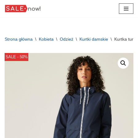
Przejdź
do
treści
Strona główna
\
Kobieta
\
Odzież
\
Kurtki damskie
\
Kurtka tury
SALE - 50%