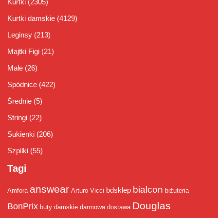
Kurtki
(2305)
Kurtki damskie
(4129)
Leginsy
(213)
Majtki Figi
(21)
Małe
(26)
Spódnice
(422)
Średnie
(5)
Stringi
(22)
Sukienki
(206)
Szpilki
(55)
Tagi
answear
bialcon
bdsklep
Amfora
Arturo Vicci
biżuteria
Douglas
BonPrix
buty damskie
darmowa dostawa