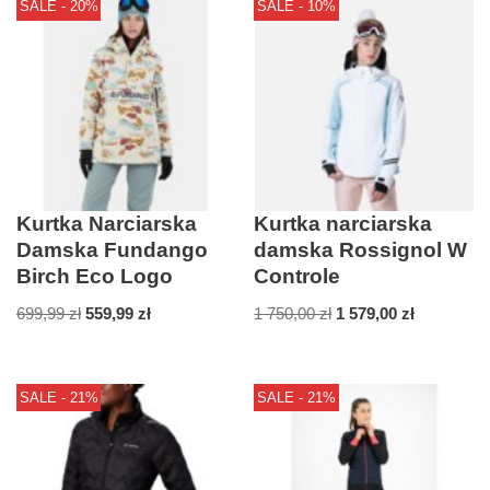
SALE - 20%
SALE - 10%
Kurtka Narciarska
Kurtka narciarska
Damska Fundango
damska Rossignol W
Birch Eco Logo
Controle
699,99
zł
559,99
zł
1 750,00
zł
1 579,00
zł
SALE - 21%
SALE - 21%