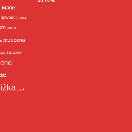
do 70%
.
Marie
ż
nowości
oferta
orn
plecak
przecena
je
two zakupów
end
daż
iżka
zniżki