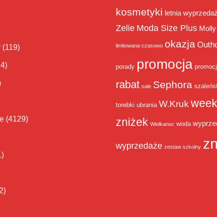
kosmetyki
letnia wyprzeda
Zelie
Moda Size Plus
Molly
okazja
Outh
limitowana czasowo
y
(119)
promocja
14)
porady
promoc
rabat
)
Sephora
szaleńs
sale
week
W.Kruk
torebki
ubrania
ie
(4129)
zniżek
wyprze
woda
Wielkanoc
zn
wyprzedaże
zestaw szkolny
1)
2)