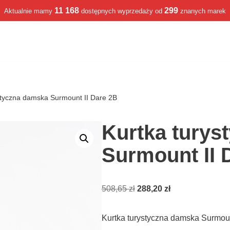
11 168
299
Aktualnie mamy
dostępnych wyprzedaży od
znanych marek
styczna damska Surmount II Dare 2B
Kurtka turys
Surmount II 
508,65
zł
288,20
zł
Kurtka turystyczna damska Surmoun