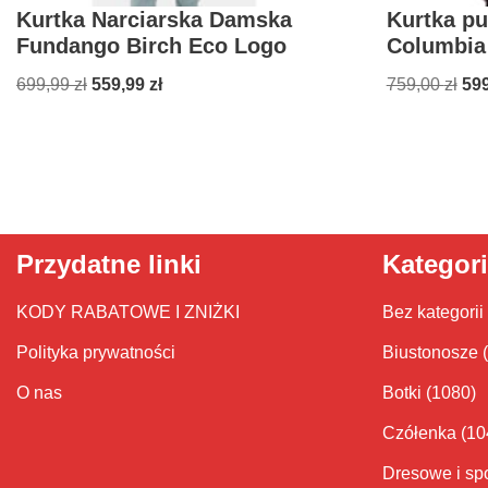
Kurtka Narciarska Damska
Kurtka p
Fundango Birch Eco Logo
Columbia
699,99
zł
559,99
zł
759,00
zł
59
Przydatne linki
Kategor
KODY RABATOWE I ZNIŻKI
Bez kategorii
Polityka prywatności
Biustonosze
O nas
Botki
(1080)
Czółenka
(10
Dresowe i sp