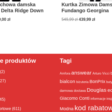
uchowa damska
Kurtka Zimowa Dam
 Delta Ridge Down
Fundango Georgina
9,00
zł
549,99
zł
439,99
zł
ie produktów
Tagi
(2)
answear
Amfora
Arturo Vicci
bialcon
(27)
BonPrix
biżuteria
but
Douglas
e
darmowa dostawa
Giacomo Conti
informacje
insp
45)
kod rabato
Modna
ortowe
(611)