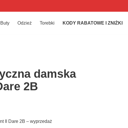
Buty
Odzież
Torebki
KODY RABATOWE I ZNIŻKI
tyczna damska
Dare 2B
t II Dare 2B – wyprzedaż