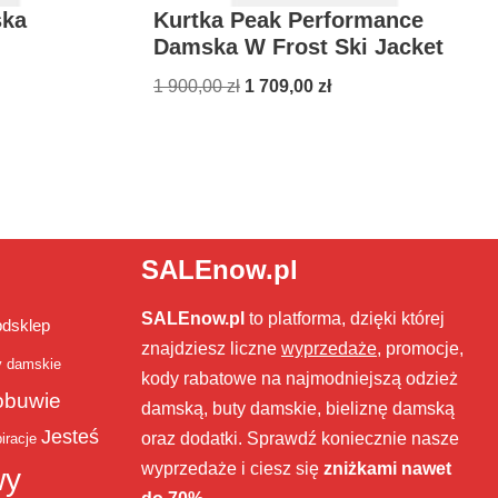
ska
Kurtka Peak Performance
Damska W Frost Ski Jacket
1 900,00
zł
1 709,00
zł
SALEnow.pl
SALEnow.pl
to platforma, dzięki której
bdsklep
znajdziesz liczne
wyprzedaże
, promocje,
y damskie
kody rabatowe na najmodniejszą odzież
obuwie
damską, buty damskie, bieliznę damską
Jesteś
oraz dodatki. Sprawdź koniecznie nasze
iracje
wyprzedaże i ciesz się
zniżkami nawet
wy