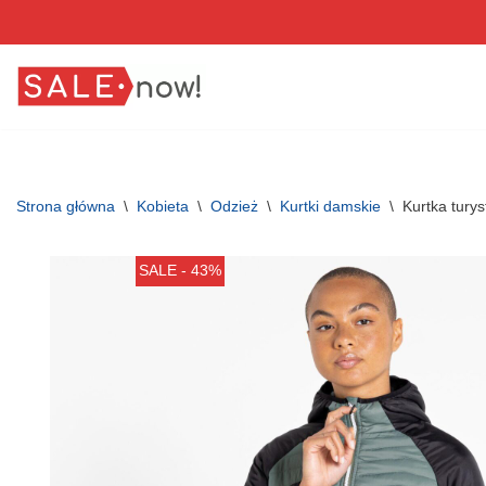
Przejdź
do
treści
Strona główna
\
Kobieta
\
Odzież
\
Kurtki damskie
\
Kurtka tury
SALE - 43%