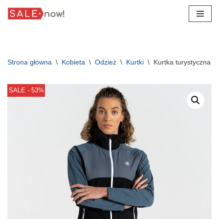
Przejdź
do
treści
Strona główna
\
Kobieta
\
Odzież
\
Kurtki
\
Kurtka turystyczna d
SALE - 53%