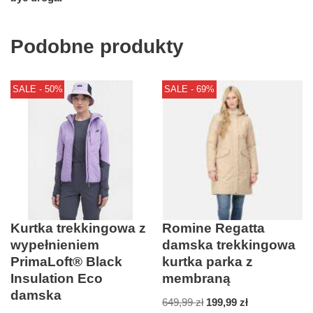
Podobne produkty
SALE - 50%
SALE - 69%
Kurtka trekkingowa z
Romine Regatta
wypełnieniem
damska trekkingowa
PrimaLoft® Black
kurtka parka z
Insulation Eco
membraną
damska
649,99
zł
199,99
zł