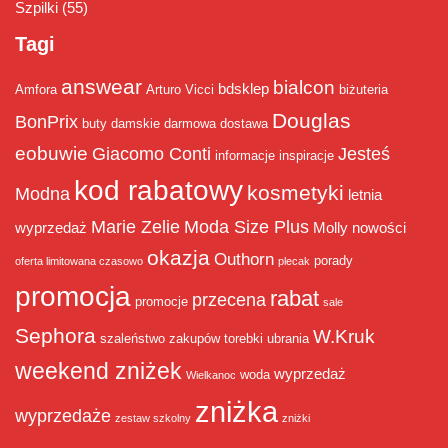
Szpilki
(55)
Tagi
answear
bialcon
bdsklep
Amfora
Arturo Vicci
biżuteria
Douglas
BonPrix
buty damskie
darmowa dostawa
eobuwie
Giacomo Conti
Jesteś
informacje
inspiracje
kod rabatowy
kosmetyki
Modna
letnia
Marie Zelie
Moda Size Plus
wyprzedaż
Molly
nowości
okazja
Outhorn
porady
oferta limitowana czasowo
plecak
promocja
rabat
przecena
promocje
sale
Sephora
W.Kruk
szaleństwo zakupów
torebki
ubrania
weekend zniżek
wyprzedaż
woda
Wielkanoc
zniżka
wyprzedaże
zestaw szkolny
zniżki