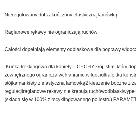
Nieregulowany dół zakończony elastyczną lamówką
Raglanowe rękawy nie ograniczają ruchów
Całości dopełniają elementy odblaskowe dla poprawy widoc
Kurtka trekkingowa dla kobiety – CECHY:krój: slim, który 
zewnętrznego ogranicza wchłanianie wilgociultralekka konst
stójkamankiety z elastyczną lamówką2 kieszenie boczne z 
regulacjiraglanowe rękawy nie krępują ruchówodblaskiwypeł
(składa się w 100% z recyklingowanego poliestru) PARAMET