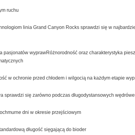
nym ruchu
echnologiom linia Grand Canyon Rocks sprawdzi się w najbardz
 pasjonatów wyprawRóżnorodność oraz charakterystyka piesze
imatycznych
ść w ochronie przed chłodem i wilgocią na każdym etapie wy
gowa sprawdzi się zarówno podczas długodystansowych wędrówe
 pochmurne dni w okresie przejściowym
standardową długość sięgającą do bioder