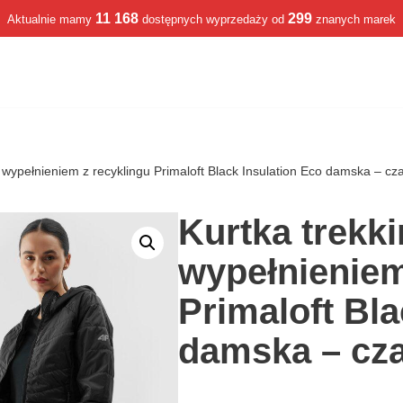
11 168
299
Aktualnie mamy
dostępnych wyprzedaży od
znanych marek
 wypełnieniem z recyklingu Primaloft Black Insulation Eco damska – cz
Kurtka trekk
wypełnieniem
Primaloft Bla
damska – cz