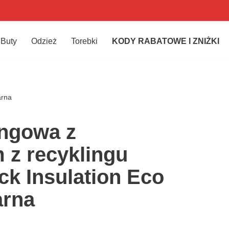
Buty
Odzież
Torebki
KODY RABATOWE I ZNIŻKI
arna
ingowa z
 z recyklingu
ck Insulation Eco
arna