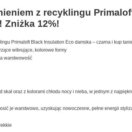
ieniem z recyklingu Primalof
! Zniżka 12%!
ngu Primaloft Black Insulation Eco damska – czarna i kup tanie
ące wibrujące, kolorowe formy
yła warstwowość
d skał oraz z kolorami chłodu nocy i nieba, w jednym z najpięk
sić je warstwowo, uzyskując nowoczesne, pełne energii styliz
lekkie