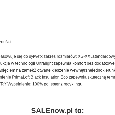
zności
dopasowuje się do sylwetkizakres rozmiarów: XS-XXLstandardow
rukcja w technologii Ultralight zapewnia komfort bez dodatkowe
zapięciem na zamek2 otwarte kieszenie wewnętrznejednokieru
nienie PrimaLoft Black Insulation Eco zapewnia skuteczną ter
RY:Wypełnienie: 100% poliester z recyklingu
SALEnow.pl to: