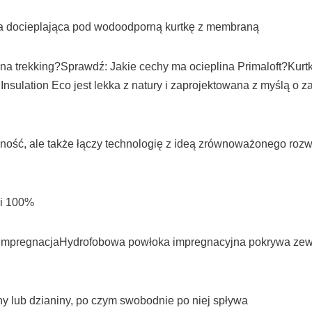
a docieplająca pod wodoodporną kurtkę z membraną
na trekking?Sprawdź: Jakie cechy ma ocieplina Primaloft?Kurtka 
Insulation Eco jest lekka z natury i zaprojektowana z myślą o
alność, ale także łączy technologię z ideą zrównoważonego ro
si 100%
impregnacjaHydrofobowa powłoka impregnacyjna pokrywa zewnę
ny lub dzianiny, po czym swobodnie po niej spływa