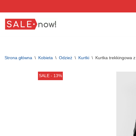
Przejdź
do
treści
Strona główna
\
Kobieta
\
Odzież
\
Kurtki
\
Kurtka trekkingowa z
SALE - 13%