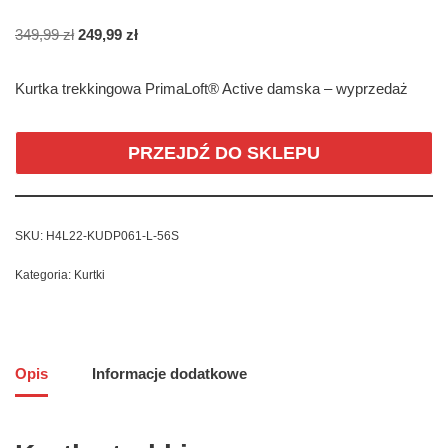
349,99
zł
249,99
zł
Kurtka trekkingowa PrimaLoft® Active damska – wyprzedaż
PRZEJDŹ DO SKLEPU
SKU:
H4L22-KUDP061-L-56S
Kategoria:
Kurtki
Opis
Informacje dodatkowe