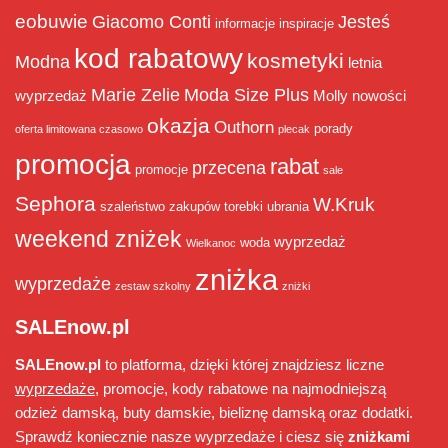
eobuwie
Giacomo Conti
Jesteś
informacje
inspiracje
kod rabatowy
kosmetyki
Modna
letnia
Marie Zelie
Moda Size Plus
wyprzedaż
Molly
nowości
okazja
Outhorn
porady
oferta limitowana czasowo
plecak
promocja
rabat
przecena
promocje
sale
Sephora
W.Kruk
szaleństwo zakupów
torebki
ubrania
weekend zniżek
wyprzedaż
woda
Wielkanoc
zniżka
wyprzedaże
zestaw szkolny
zniżki
SALEnow.pl
SALEnow.pl
to platforma, dzięki której znajdziesz liczne
wyprzedaże
, promocje, kody rabatowe na najmodniejszą
odzież damską, buty damskie, bieliznę damską oraz dodatki.
Sprawdź koniecznie nasze wyprzedaże i ciesz się
zniżkami