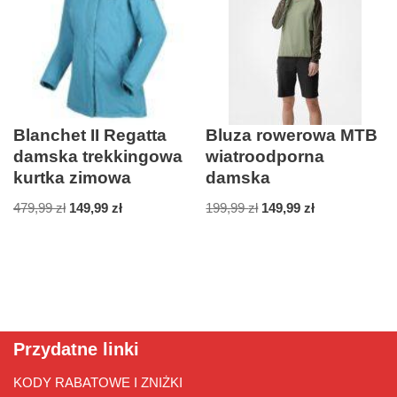
Blanchet II Regatta
Bluza rowerowa MTB
damska trekkingowa
wiatroodporna
kurtka zimowa
damska
479,99
zł
149,99
zł
199,99
zł
149,99
zł
Przydatne linki
KODY RABATOWE I ZNIŻKI