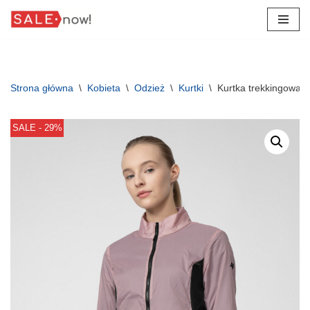
Przejdź
do
treści
Strona główna
\
Kobieta
\
Odzież
\
Kurtki
\
Kurtka trekkingowa 
SALE - 29%