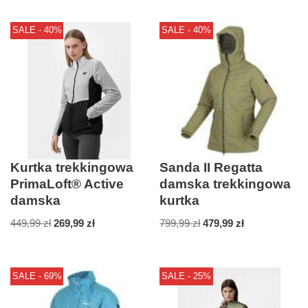
SALE - 40%
SALE - 40%
Kurtka trekkingowa
Sanda II Regatta
PrimaLoft® Active
damska trekkingowa
damska
kurtka
449,99
zł
269,99
zł
799,99
zł
479,99
zł
SALE - 69%
SALE - 25%