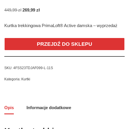
449,99
zł
269,99
zł
Kurtka trekkingowa PrimaLoft® Active damska – wyprzedaż
PRZEJDŹ DO SKLEPU
SKU:
4FSS23TDJAF099-L-11S
Kategoria:
Kurtki
Opis
Informacje dodatkowe