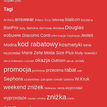
Szpilki
(55)
Tagi
answear
bialcon
bdsklep
Amfora
Arturo Vicci
biżuteria
Douglas
BonPrix
buty damskie
darmowa dostawa
eobuwie
Giacomo Conti
Jesteś
informacje
inspiracje
kod rabatowy
kosmetyki
Modna
letnia
Marie Zelie
Moda Size Plus
wyprzedaż
Molly
nowości
okazja
Outhorn
porady
oferta limitowana czasowo
plecak
promocja
rabat
przecena
promocje
sale
Sephora
W.Kruk
szaleństwo zakupów
torebki
ubrania
weekend zniżek
wyprzedaż
woda
Wielkanoc
zniżka
wyprzedaże
zestaw szkolny
zniżki