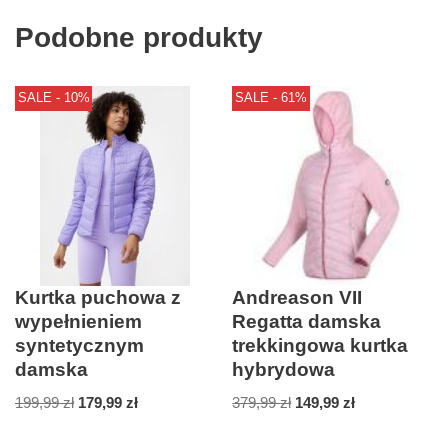
Podobne produkty
SALE - 10%
SALE - 61%
Kurtka puchowa z
Andreason VII
wypełnieniem
Regatta damska
syntetycznym
trekkingowa kurtka
damska
hybrydowa
199,99
zł
179,99
zł
379,99
zł
149,99
zł