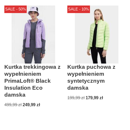
SALE - 50%
SALE - 10%
Kurtka trekkingowa z
Kurtka puchowa z
wypełnieniem
wypełnieniem
PrimaLoft® Black
syntetycznym
Insulation Eco
damska
damska
199,99
zł
179,99
zł
499,99
zł
249,99
zł