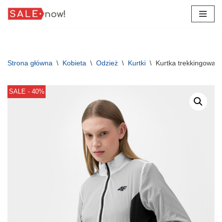
Przejdź
do
treści
Strona główna
\
Kobieta
\
Odzież
\
Kurtki
\
Kurtka trekkingowa 
SALE - 40%