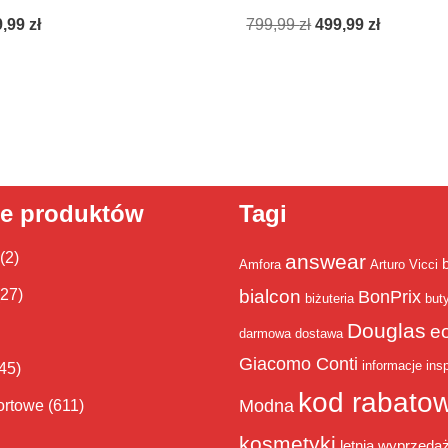
9,99
zł
799,99
zł
499,99
zł
ie produktów
Tagi
(2)
answear
Amfora
Arturo Vicci
bialcon
(27)
BonPrix
biżuteria
but
Douglas
e
darmowa dostawa
Giacomo Conti
informacje
insp
45)
kod rabato
Modna
ortowe
(611)
kosmetyki
letnia wyprzeda