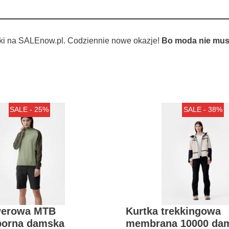
ki na SALEnow.pl. Codziennie nowe okazje!
Bo moda nie musi
SALE - 25%
SALE - 38%
werowa MTB
Kurtka trekkingowa
porna damska
membrana 10000 da