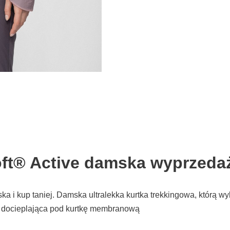
ft® Active damska wyprzedaż
a i kup taniej. Damska ultralekka kurtka trekkingowa, którą wy
ę docieplająca pod kurtkę membranową