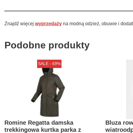
Znajdź więcej
wyprzedaży
na modną odzież, obuwie i dodat
Podobne produkty
SALE - 69%
Romine Regatta damska
Bluza ro
trekkingowa kurtka parka z
wiatrood