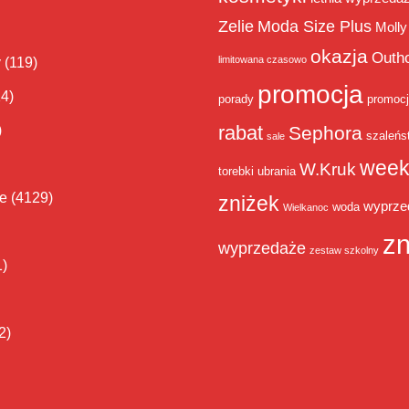
Zelie
Moda Size Plus
Molly
okazja
Outh
limitowana czasowo
y
(119)
promocja
14)
porady
promoc
rabat
)
Sephora
szaleńs
sale
week
W.Kruk
torebki
ubrania
ie
(4129)
zniżek
wyprze
woda
Wielkanoc
zn
wyprzedaże
zestaw szkolny
1)
2)