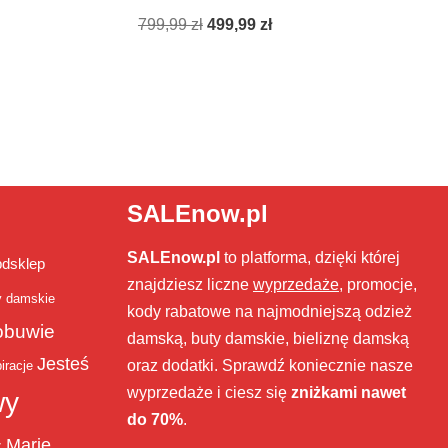
799,99
zł
499,99
zł
SALEnow.pl
SALEnow.pl
to platforma, dzięki której
bdsklep
znajdziesz liczne
wyprzedaże
, promocje,
y damskie
kody rabatowe na najmodniejszą odzież
obuwie
damską, buty damskie, bieliznę damską
Jesteś
oraz dodatki. Sprawdź koniecznie nasze
iracje
wyprzedaże i ciesz się
zniżkami nawet
wy
do 70%
.
Marie
ż