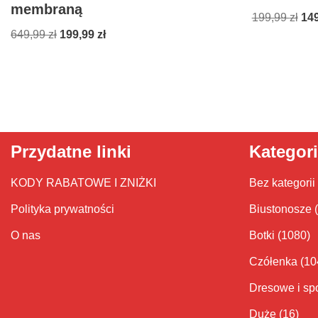
membraną
199,99
zł
14
649,99
zł
199,99
zł
Przydatne linki
Kategor
KODY RABATOWE I ZNIŻKI
Bez kategorii
Polityka prywatności
Biustonosze
O nas
Botki
(1080)
Czółenka
(10
Dresowe i sp
Duże
(16)