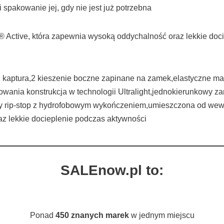
 spakowanie jej, gdy nie jest już potrzebna
oft® Active, która zapewnia wysoką oddychalność oraz lekkie d
 kaptura,2 kieszenie boczne zapinane na zamek,elastyczne man
wania konstrukcja w technologii Ultralight,jednokierunkowy z
ny rip-stop z hydrofobowym wykończeniem,umieszczona od wewnęt
az lekkie docieplenie podczas aktywności
SALEnow.pl to:
Ponad
450 znanych marek
w jednym miejscu