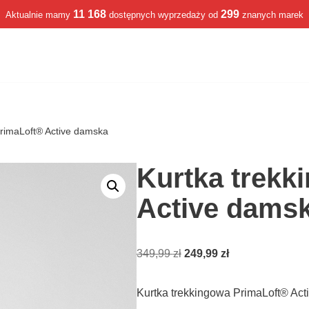
11 168
299
Aktualnie mamy
dostępnych wyprzedaży od
znanych marek
PrimaLoft® Active damska
Kurtka trekk
Active dams
349,99
zł
249,99
zł
Kurtka trekkingowa PrimaLoft® Ac