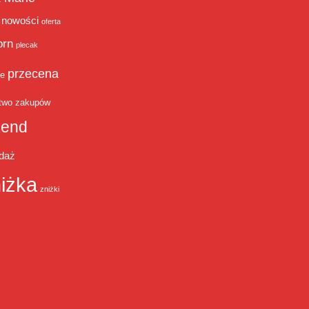
nowości
oferta
orn
plecak
przecena
je
two zakupów
end
daż
iżka
zniżki