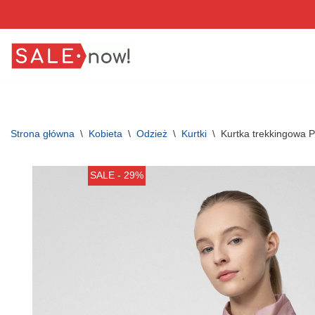
Przejdź
do
treści
Strona główna
\
Kobieta
\
Odzież
\
Kurtki
\
Kurtka trekkingowa 
SALE - 29%