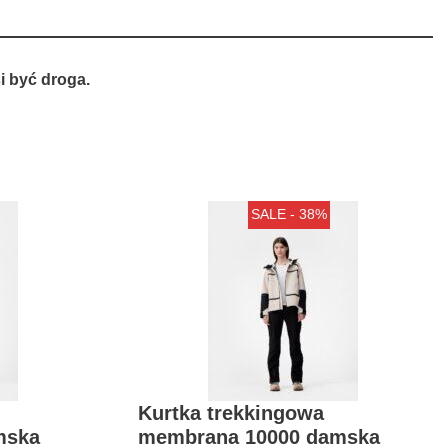
 być droga.
SALE - 38%
Kurtka trekkingowa
mska
membrana 10000 damska