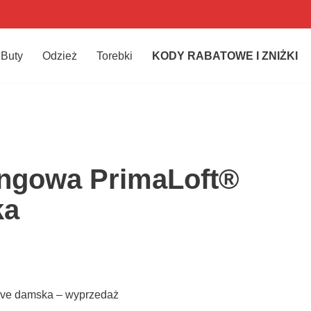
Buty
Odzież
Torebki
KODY RABATOWE I ZNIŻKI
ingowa PrimaLoft®
ka
tive damska – wyprzedaż