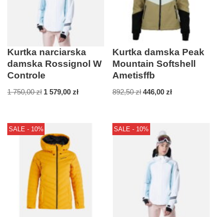
Kurtka narciarska
Kurtka damska Peak
damska Rossignol W
Mountain Softshell
Controle
Ametisffb
1 750,00
zł
1 579,00
zł
892,50
zł
446,00
zł
SALE - 10%
SALE - 10%