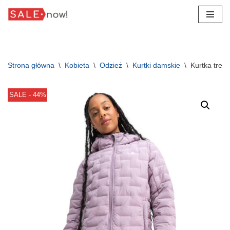
Przejdź
do
treści
Strona główna
\
Kobieta
\
Odzież
\
Kurtki damskie
\
Kurtka trek
SALE - 44%