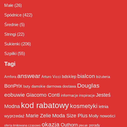
Małe
(26)
Spódnice
(422)
Średnie
(5)
Stringi
(22)
Sukienki
(206)
Szpilki
(55)
Tagi
answear
bialcon
bdsklep
Amfora
Arturo Vicci
biżuteria
Douglas
BonPrix
buty damskie
darmowa dostawa
eobuwie
Giacomo Conti
Jesteś
informacje
inspiracje
kod rabatowy
kosmetyki
Modna
letnia
Marie Zelie
Moda Size Plus
wyprzedaż
Molly
nowości
okazja
Outhorn
porady
oferta limitowana czasowo
plecak