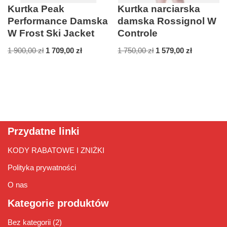
Kurtka Peak
Kurtka narciarska
Performance Damska
damska Rossignol W
W Frost Ski Jacket
Controle
1 900,00
zł
1 709,00
zł
1 750,00
zł
1 579,00
zł
Przydatne linki
KODY RABATOWE I ZNIŻKI
Polityka prywatności
O nas
Kategorie produktów
Bez kategorii
(2)