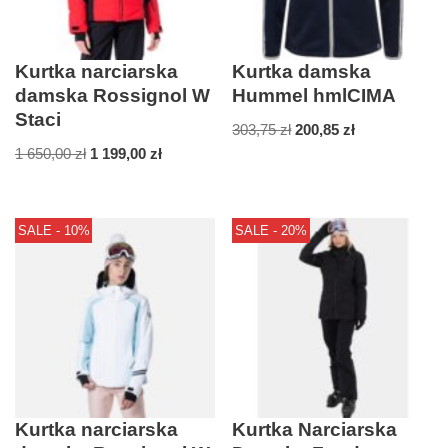
Kurtka narciarska
Kurtka damska
damska Rossignol W
Hummel hmlCIMA
Staci
303,75
zł
200,85
zł
1 650,00
zł
1 199,00
zł
SALE - 10%
SALE - 20%
Kurtka narciarska
Kurtka Narciarska