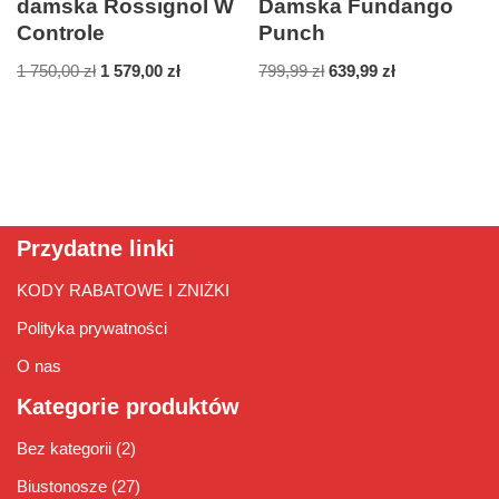
damska Rossignol W
Damska Fundango
Controle
Punch
1 750,00
zł
1 579,00
zł
799,99
zł
639,99
zł
Przydatne linki
KODY RABATOWE I ZNIŻKI
Polityka prywatności
O nas
Kategorie produktów
Bez kategorii
(2)
Biustonosze
(27)