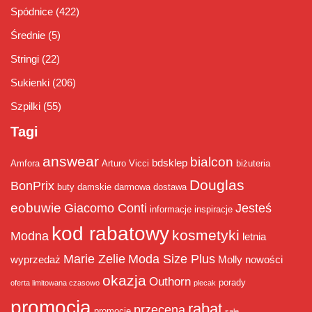
Spódnice
(422)
Średnie
(5)
Stringi
(22)
Sukienki
(206)
Szpilki
(55)
Tagi
answear
bialcon
bdsklep
Amfora
Arturo Vicci
biżuteria
Douglas
BonPrix
buty damskie
darmowa dostawa
eobuwie
Giacomo Conti
Jesteś
informacje
inspiracje
kod rabatowy
kosmetyki
Modna
letnia
Marie Zelie
Moda Size Plus
wyprzedaż
Molly
nowości
okazja
Outhorn
porady
oferta limitowana czasowo
plecak
promocja
rabat
przecena
promocje
sale