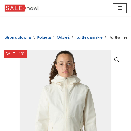
Przejdź
do
treści
Strona główna
\
Kobieta
\
Odzież
\
Kurtki damskie
\
Kurtka Trek
SALE - 10%