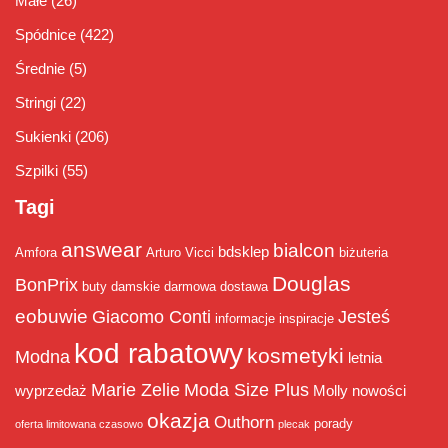
Małe
(26)
Spódnice
(422)
Średnie
(5)
Stringi
(22)
Sukienki
(206)
Szpilki
(55)
Tagi
answear
bialcon
bdsklep
Amfora
Arturo Vicci
biżuteria
Douglas
BonPrix
buty damskie
darmowa dostawa
eobuwie
Giacomo Conti
Jesteś
informacje
inspiracje
kod rabatowy
kosmetyki
Modna
letnia
Marie Zelie
Moda Size Plus
wyprzedaż
Molly
nowości
okazja
Outhorn
porady
oferta limitowana czasowo
plecak