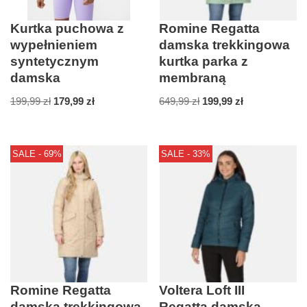
Kurtka puchowa z
Romine Regatta
wypełnieniem
damska trekkingowa
syntetycznym
kurtka parka z
damska
membraną
199,99
zł
179,99
zł
649,99
zł
199,99
zł
SALE - 69%
SALE - 33%
Romine Regatta
Voltera Loft III
damska trekkingowa
Regatta damska