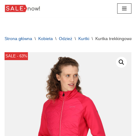
Przejdź
do
treści
Strona główna
\
Kobieta
\
Odzież
\
Kurtki
\
Kurtka trekkingowa d
SALE - 63%