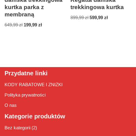
kurtka parka z
trekkingowa kurtka
membraną
899,99
zł
599,99
zł
649,99
zł
199,99
zł
Przydatne linki
KODY RABATOWE I ZNIŻKI
Polityka prywatności
O nas
Kategorie produktów
Bez kategorii
(2)