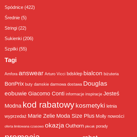
Spódnice
(422)
Średnie
(5)
Stringi
(22)
Sukienki
(206)
Szpilki
(55)
Tagi
answear
bialcon
bdsklep
Amfora
Arturo Vicci
biżuteria
Douglas
BonPrix
buty damskie
darmowa dostawa
eobuwie
Giacomo Conti
Jesteś
informacje
inspiracje
kod rabatowy
kosmetyki
Modna
letnia
Marie Zelie
Moda Size Plus
wyprzedaż
Molly
nowości
okazja
Outhorn
porady
oferta limitowana czasowo
plecak