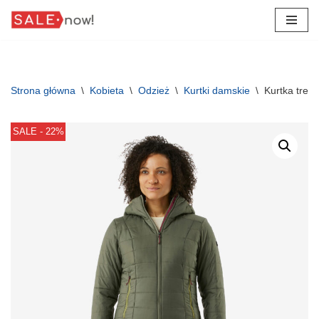
Przejdź
do
treści
Strona główna
\
Kobieta
\
Odzież
\
Kurtki damskie
\
Kurtka tre
SALE - 22%