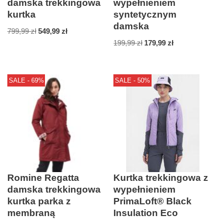
damska trekkingowa
wypełnieniem
kurtka
syntetycznym
damska
799,99
zł
549,99
zł
199,99
zł
179,99
zł
SALE - 69%
SALE - 50%
Romine Regatta
Kurtka trekkingowa z
damska trekkingowa
wypełnieniem
kurtka parka z
PrimaLoft® Black
membraną
Insulation Eco