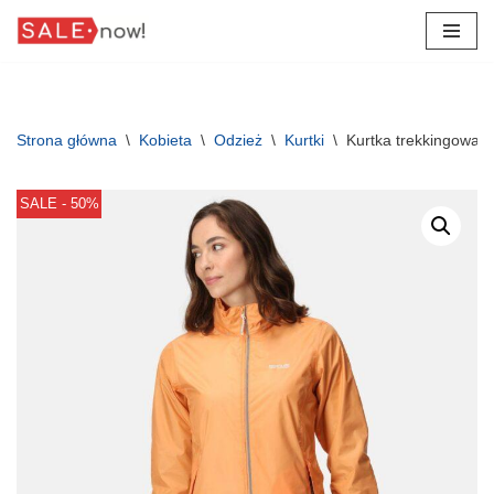
Przejdź
do
treści
Strona główna
\
Kobieta
\
Odzież
\
Kurtki
\
Kurtka trekkingowa 
SALE - 50%