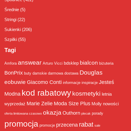
Średnie
(5)
Stringi
(22)
Sukienki
(206)
Szpilki
(55)
Tagi
answear
bialcon
bdsklep
Amfora
Arturo Vicci
biżuteria
Douglas
BonPrix
buty damskie
darmowa dostawa
eobuwie
Giacomo Conti
Jesteś
informacje
inspiracje
kod rabatowy
kosmetyki
Modna
letnia
Marie Zelie
Moda Size Plus
wyprzedaż
Molly
nowości
okazja
Outhorn
porady
oferta limitowana czasowo
plecak
promocja
rabat
przecena
promocje
sale