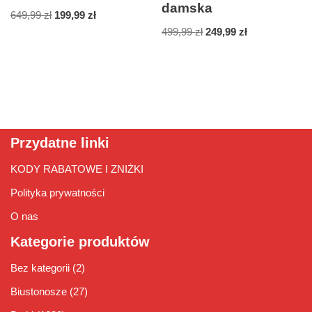
damska
649,99
zł
199,99
zł
499,99
zł
249,99
zł
Przydatne linki
KODY RABATOWE I ZNIŻKI
Polityka prywatności
O nas
Kategorie produktów
Bez kategorii
(2)
Biustonosze
(27)