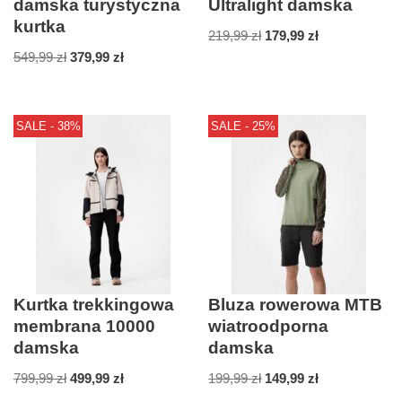
damska turystyczna
Ultralight damska
kurtka
219,99
zł
179,99
zł
549,99
zł
379,99
zł
SALE - 38%
SALE - 25%
Kurtka trekkingowa
Bluza rowerowa MTB
membrana 10000
wiatroodporna
damska
damska
799,99
zł
499,99
zł
199,99
zł
149,99
zł