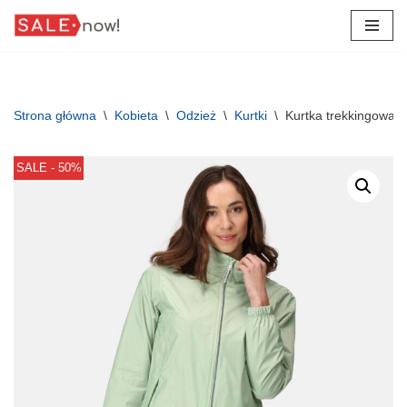
Przejdź
do
treści
Strona główna
\
Kobieta
\
Odzież
\
Kurtki
\
Kurtka trekkingowa 
SALE - 50%