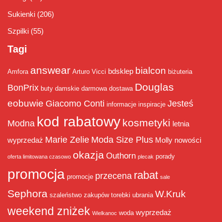
Sukienki
(206)
Szpilki
(55)
Tagi
answear
bialcon
bdsklep
Amfora
Arturo Vicci
biżuteria
Douglas
BonPrix
buty damskie
darmowa dostawa
eobuwie
Giacomo Conti
Jesteś
informacje
inspiracje
kod rabatowy
kosmetyki
Modna
letnia
Marie Zelie
Moda Size Plus
wyprzedaż
Molly
nowości
okazja
Outhorn
porady
oferta limitowana czasowo
plecak
promocja
rabat
przecena
promocje
sale
Sephora
W.Kruk
szaleństwo zakupów
torebki
ubrania
weekend zniżek
wyprzedaż
woda
Wielkanoc