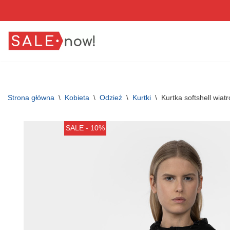
Przejdź
do
treści
Strona główna
\
Kobieta
\
Odzież
\
Kurtki
\
Kurtka softshell wi
SALE - 10%