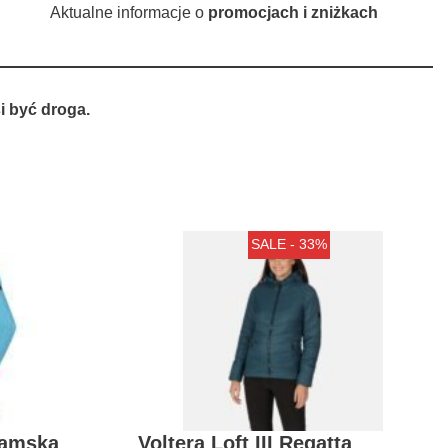
Aktualne informacje o
promocjach i zniżkach
 być droga.
SALE - 33%
damska
Voltera Loft III Regatta