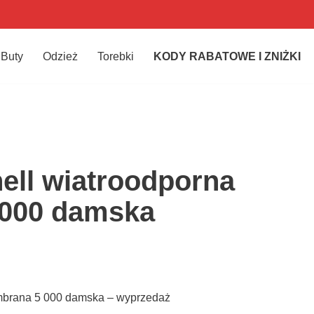
Buty
Odzież
Torebki
KODY RABATOWE I ZNIŻKI
hell wiatroodporna
000 damska
embrana 5 000 damska – wyprzedaż