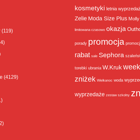
kosmetyki
letnia wyprzeda
Zelie
Moda Size Plus
Molly
okazja
Outh
limitowana czasowo
y
(119)
promocja
14)
porady
promoc
rabat
)
Sephora
szaleńs
sale
week
W.Kruk
torebki
ubrania
ie
(4129)
zniżek
wyprze
woda
Wielkanoc
zn
wyprzedaże
zestaw szkolny
1)
2)