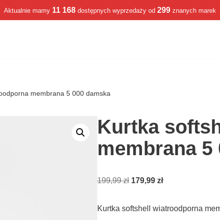
11 168
299
Aktualnie mamy
dostępnych wyprzedaży od
znanych marek
atroodporna membrana 5 000 damska
Kurtka softs
membrana 5 
199,99
zł
179,99
zł
Kurtka softshell wiatroodporna m