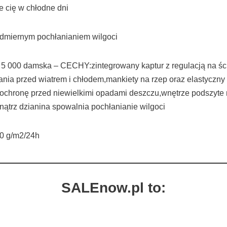
e cię w chłodne dni
admiernym pochłanianiem wilgoci
a 5 000 damska – CECHY:zintegrowany kaptur z regulacją na śc
ia przed wiatrem i chłodem,mankiety na rzep oraz elastyczny 
chronę przed niewielkimi opadami deszczu,wnętrze podszyte m
nątrz dzianina spowalnia pochłanianie wilgoci
0 g/m2/24h
SALEnow.pl to: