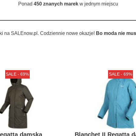
Ponad
450 znanych marek
w jednym miejscu
ki na SALEnow.pl. Codziennie nowe okazje!
Bo moda nie musi
SALE - 69%
SALE - 69%
egatta damska
Blanchet II Regatta 