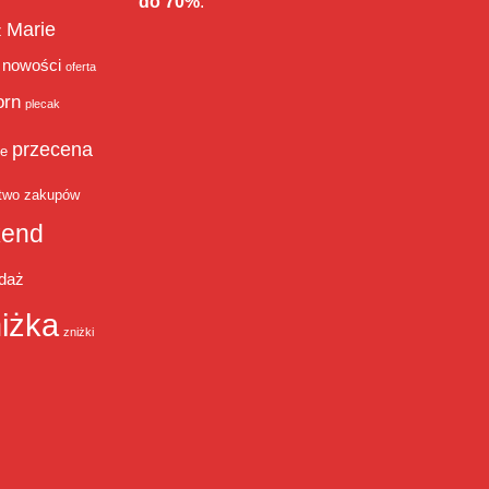
do 70%
.
Marie
ż
nowości
oferta
orn
plecak
przecena
je
two zakupów
end
daż
iżka
zniżki