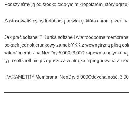
Podszyliśmy ją od środka ciepłym mikropolarem, który ogrzej
Zastosowaliśmy hydrofobową powłokę, która chroni przed n
Jak prać softshell? Kurtka softshell wiatroodporna membran
bokach,jednokierunkowy zamek YKK z wewnętrzną plisą osłan
wilgoć membrana NeoDry 5 000/ 3 000 zapewnia optymalną o
typu softshell nie przepuszcza wiatru,zaimpregnowana z zew
PARAMETRY:Membrana: NeoDry 5 000Oddychalność: 3 00