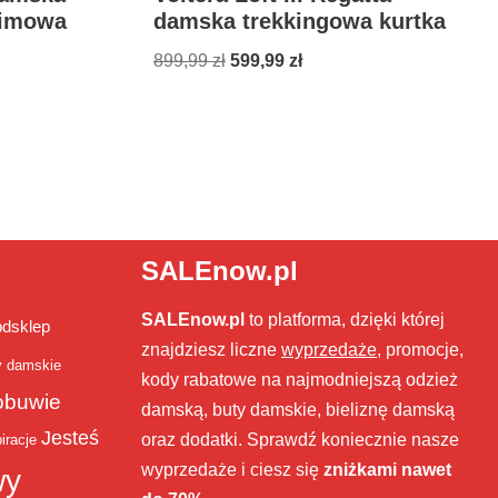
zimowa
damska trekkingowa kurtka
899,99
zł
599,99
zł
SALEnow.pl
SALEnow.pl
to platforma, dzięki której
bdsklep
znajdziesz liczne
wyprzedaże
, promocje,
y damskie
kody rabatowe na najmodniejszą odzież
obuwie
damską, buty damskie, bieliznę damską
Jesteś
oraz dodatki. Sprawdź koniecznie nasze
iracje
wyprzedaże i ciesz się
zniżkami nawet
wy