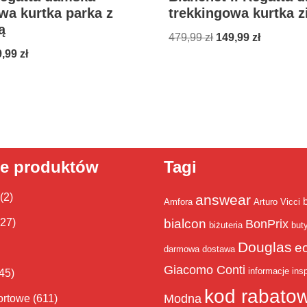
wa kurtka parka z
trekkingowa kurtka 
ą
479,99
zł
149,99
zł
9,99
zł
ie produktów
Tagi
(2)
answear
Amfora
Arturo Vicci
bialcon
(27)
BonPrix
biżuteria
but
Douglas
e
darmowa dostawa
Giacomo Conti
informacje
insp
45)
kod rabato
Modna
ortowe
(611)