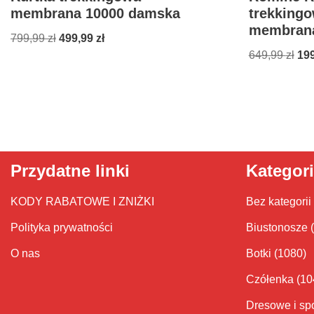
membrana 10000 damska
trekkingo
membran
799,99
zł
499,99
zł
649,99
zł
19
Przydatne linki
Kategor
KODY RABATOWE I ZNIŻKI
Bez kategorii
Polityka prywatności
Biustonosze
O nas
Botki
(1080)
Czółenka
(10
Dresowe i sp