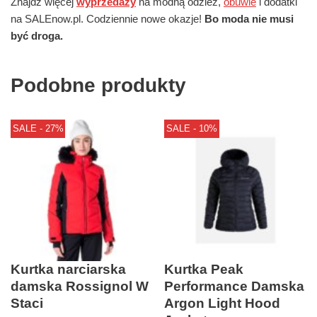
Znajdź więcej
wyprzedaży
na modną odzież,
obuwie
i dodatki
na SALEnow.pl. Codziennie nowe okazje!
Bo moda nie musi
być droga.
Podobne produkty
SALE - 27%
SALE - 10%
Kurtka narciarska
Kurtka Peak
damska Rossignol W
Performance Damska
Staci
Argon Light Hood