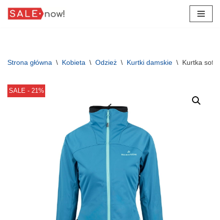
Przejdź
do
treści
Strona główna
\
Kobieta
\
Odzież
\
Kurtki damskie
\
Kurtka soft
SALE - 21%