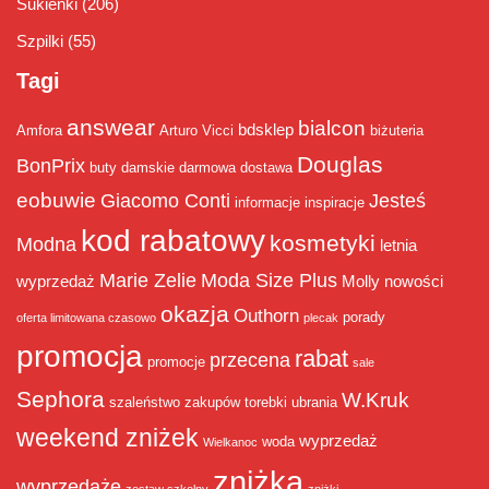
Sukienki
(206)
Szpilki
(55)
Tagi
answear
bialcon
bdsklep
Amfora
Arturo Vicci
biżuteria
Douglas
BonPrix
buty damskie
darmowa dostawa
eobuwie
Giacomo Conti
Jesteś
informacje
inspiracje
kod rabatowy
kosmetyki
Modna
letnia
Marie Zelie
Moda Size Plus
wyprzedaż
Molly
nowości
okazja
Outhorn
porady
oferta limitowana czasowo
plecak
promocja
rabat
przecena
promocje
sale
Sephora
W.Kruk
szaleństwo zakupów
torebki
ubrania
weekend zniżek
wyprzedaż
woda
Wielkanoc
zniżka
wyprzedaże