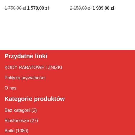
1 750,00
zł
1 579,00
zł
2 150,00
zł
1 939,00
zł
Przydatne linki
KODY RABATOWE I ZNIŻKI
Polityka prywatności
O nas
Kategorie produktów
Bez kategorii
(2)
Biustonosze
(27)
Botki
(1080)