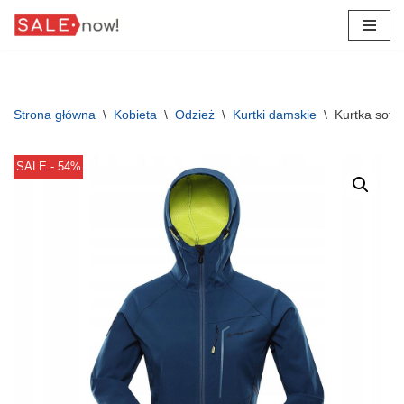
Przejdź
do
treści
Strona główna
\
Kobieta
\
Odzież
\
Kurtki damskie
\
Kurtka softs
SALE - 54%