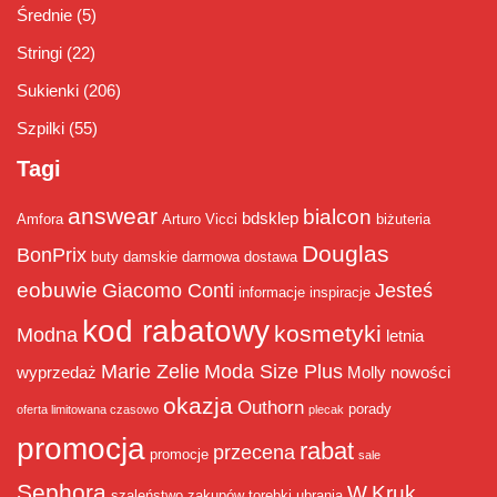
Średnie
(5)
Stringi
(22)
Sukienki
(206)
Szpilki
(55)
Tagi
answear
bialcon
bdsklep
Amfora
Arturo Vicci
biżuteria
Douglas
BonPrix
buty damskie
darmowa dostawa
eobuwie
Giacomo Conti
Jesteś
informacje
inspiracje
kod rabatowy
kosmetyki
Modna
letnia
Marie Zelie
Moda Size Plus
wyprzedaż
Molly
nowości
okazja
Outhorn
porady
oferta limitowana czasowo
plecak
promocja
rabat
przecena
promocje
sale
Sephora
W.Kruk
szaleństwo zakupów
torebki
ubrania