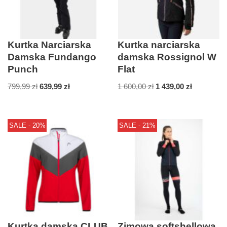
Kurtka Narciarska
Kurtka narciarska
Damska Fundango
damska Rossignol W
Punch
Flat
799,99
zł
639,99
zł
1 600,00
zł
1 439,00
zł
SALE - 20%
SALE - 21%
Kurtka damska CLUB
Zimowa softshellowa