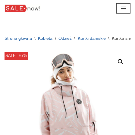
Przejdź
do
treści
Strona główna
\
Kobieta
\
Odzież
\
Kurtki damskie
\
Kurtka sno
SALE - 67%