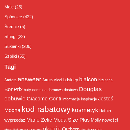
Małe
(26)
Spódnice
(422)
Średnie
(5)
Stringi
(22)
Sukienki
(206)
Szpilki
(55)
Tagi
answear
bialcon
bdsklep
Amfora
Arturo Vicci
biżuteria
Douglas
BonPrix
buty damskie
darmowa dostawa
eobuwie
Giacomo Conti
Jesteś
informacje
inspiracje
kod rabatowy
kosmetyki
Modna
letnia
Marie Zelie
Moda Size Plus
wyprzedaż
Molly
nowości
okazja
Outhorn
porady
oferta limitowana czasowo
plecak