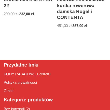
22
kurtka rowerowa
damska Rogelli
290,00
zł
232,00
zł
CONTENTA
451,00
zł
357,00
zł
Przydatne linki
KODY RABATOWE I ZNIŻKI
Polityka prywatności
O nas
Kategorie produktów
Bez kategorii
(2)