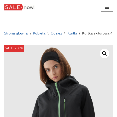
Przejdź
do
treści
Strona główna
\
Kobieta
\
Odzież
\
Kurtki
\
Kurtka skiturowa 4
SALE - 33%