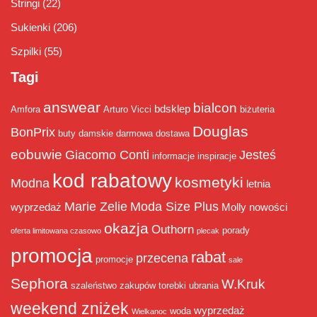
Stringi
(22)
Sukienki
(206)
Szpilki
(55)
Tagi
answear
bialcon
bdsklep
Amfora
Arturo Vicci
biżuteria
Douglas
BonPrix
buty damskie
darmowa dostawa
eobuwie
Giacomo Conti
Jesteś
informacje
inspiracje
kod rabatowy
kosmetyki
Modna
letnia
Marie Zelie
Moda Size Plus
wyprzedaż
Molly
nowości
okazja
Outhorn
porady
oferta limitowana czasowo
plecak
promocja
rabat
przecena
promocje
sale
Sephora
W.Kruk
szaleństwo zakupów
torebki
ubrania
weekend zniżek
wyprzedaż
woda
Wielkanoc