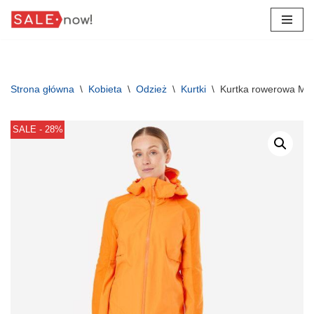
Przejdź
do
treści
Strona główna
\
Kobieta
\
Odzież
\
Kurtki
\
Kurtka rowerowa MT
SALE - 28%