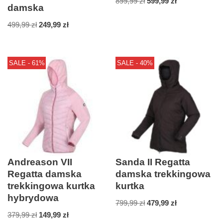
899,99
zł
599,99
zł
damska
499,99
zł
249,99
zł
SALE - 61%
SALE - 40%
Andreason VII
Sanda II Regatta
Regatta damska
damska trekkingowa
trekkingowa kurtka
kurtka
hybrydowa
799,99
zł
479,99
zł
379,99
zł
149,99
zł