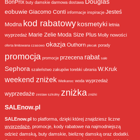
Douglas
BonPrix
buty damskie
darmowa dostawa
eobuwie
Giacomo Conti
Jesteś
informacje
inspiracje
kod rabatowy
kosmetyki
Modna
letnia
Marie Zelie
Moda Size Plus
wyprzedaż
Molly
nowości
okazja
Outhorn
porady
oferta limitowana czasowo
plecak
promocja
rabat
przecena
promocje
sale
Sephora
W.Kruk
szaleństwo zakupów
torebki
ubrania
weekend zniżek
wyprzedaż
woda
Wielkanoc
zniżka
wyprzedaże
zestaw szkolny
zniżki
SALEnow.pl
SALEnow.pl
to platforma, dzięki której znajdziesz liczne
wyprzedaże
, promocje, kody rabatowe na najmodniejszą
odzież damską, buty damskie, bieliznę damską oraz dodatki.