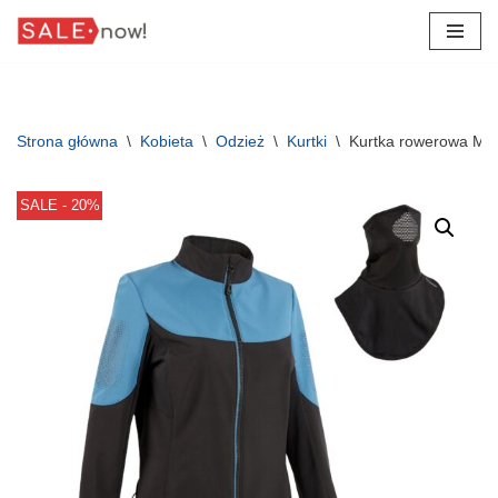
Przejdź
do
treści
Strona główna
\
Kobieta
\
Odzież
\
Kurtki
\
Kurtka rowerowa MT
SALE - 20%