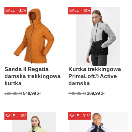
SALE - 31%
SALE - 40%
Sanda II Regatta
Kurtka trekkingowa
damska trekkingowa
PrimaLoft® Active
kurtka
damska
799,99
zł
549,99
zł
449,99
zł
269,99
zł
SALE - 10%
SALE - 31%