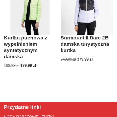
Kurtka puchowa z
Surmount II Dare 2B
wypełnieniem
damska turystyczna
syntetycznym
kurtka
damska
549,99
zł
379,99
zł
199,99
zł
179,99
zł
Przydatne linki
KODY RABATOWE I ZNIŻKI