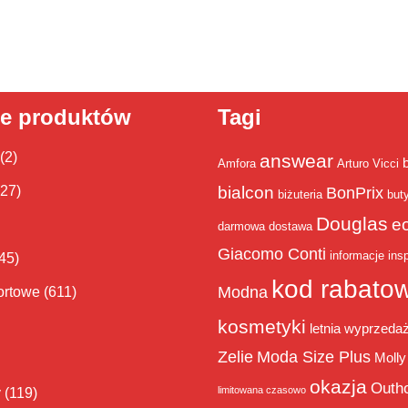
ie produktów
Tagi
(2)
answear
Amfora
Arturo Vicci
bialcon
(27)
BonPrix
biżuteria
but
Douglas
e
darmowa dostawa
Giacomo Conti
informacje
insp
45)
kod rabato
Modna
ortowe
(611)
kosmetyki
letnia wyprzeda
Zelie
Moda Size Plus
Molly
okazja
Outh
limitowana czasowo
y
(119)