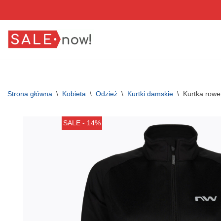
Przejdź
do
treści
Strona główna
\
Kobieta
\
Odzież
\
Kurtki damskie
\
Kurtka row
SALE - 14%