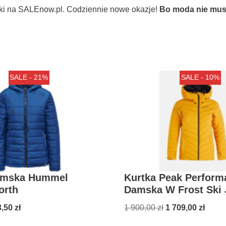
ki na SALEnow.pl. Codziennie nowe okazje!
Bo moda nie musi
SALE - 21%
SALE - 10%
amska Hummel
Kurtka Peak Perform
orth
Damska W Frost Ski 
3,50
zł
1 900,00
zł
1 709,00
zł