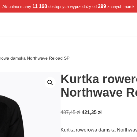
11 168
299
Aktualnie mamy
dostępnych wyprzedaży od
znanych marek
erowa damska Northwave Reload SP
Kurtka rowe
Northwave R
487,45
zł
421,35
zł
Kurtka rowerowa damska Northwa