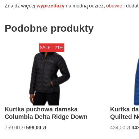
Znajdź więcej
wyprzedaży
na modną odzież,
obuwie
i dodat
Podobne produkty
SALE - 21%
Kurtka puchowa damska
Kurtka d
Columbia Delta Ridge Down
Quilted N
759,00
zł
599,00
zł
434,00
zł
34