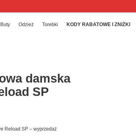
Buty
Odzież
Torebki
KODY RABATOWE I ZNIŻKI
rowa damska
eload SP
ve Reload SP – wyprzedaż