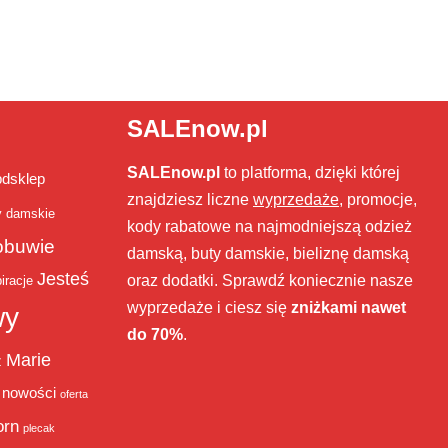
SALEnow.pl
SALEnow.pl
to platforma, dzięki której
bdsklep
znajdziesz liczne
wyprzedaże
, promocje,
y damskie
kody rabatowe na najmodniejszą odzież
obuwie
damską, buty damskie, bieliznę damską
Jesteś
oraz dodatki. Sprawdź koniecznie nasze
iracje
wyprzedaże i ciesz się
zniżkami nawet
wy
do 70%
.
Marie
ż
nowości
oferta
orn
plecak