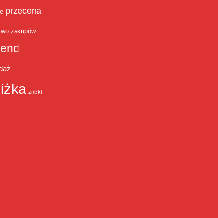
przecena
je
two zakupów
end
daż
iżka
zniżki