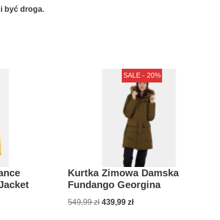
 być droga.
SALE - 20%
ance
Kurtka Zimowa Damska
Jacket
Fundango Georgina
549,99
zł
439,99
zł