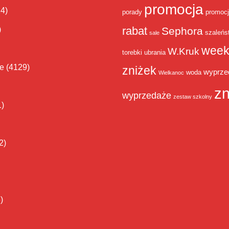
promocja
14)
porady
promoc
rabat
)
Sephora
szaleńs
sale
week
W.Kruk
torebki
ubrania
ie
(4129)
zniżek
wyprze
woda
Wielkanoc
zn
wyprzedaże
zestaw szkolny
1)
2)
)