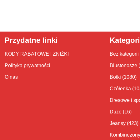
Przydatne linki
Kategor
KODY RABATOWE I ZNIŻKI
Bez kategorii
Polityka prywatności
Biustonosze
O nas
Botki
(1080)
Czółenka
(10
Dresowe i sp
Duże
(16)
Jeansy
(423)
Kombinezon