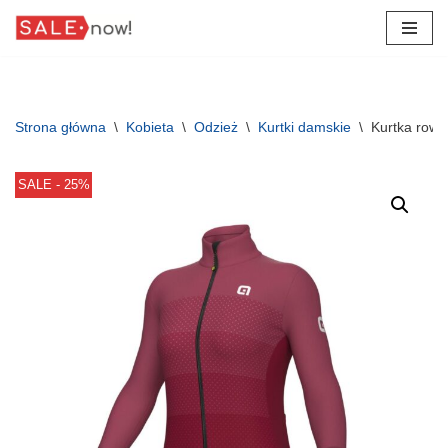
Przejdź
do
treści
Strona główna
\
Kobieta
\
Odzież
\
Kurtki damskie
\
Kurtka row
SALE - 25%