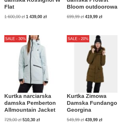
Flat
Bloom outdoorowa
1 600,00
zł
1 439,00
zł
699,99
zł
419,99
zł
SALE - 30%
SALE - 20%
Kurtka narciarska
Kurtka Zimowa
damska Pemberton
Damska Fundango
Allmountain Jacket
Georgina
729,00
zł
510,30
zł
549,99
zł
439,99
zł