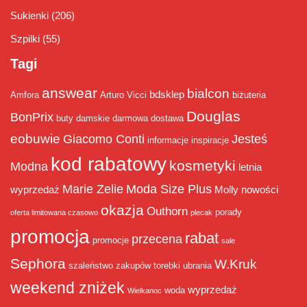
Sukienki
(206)
Szpilki
(55)
Tagi
answear
bialcon
bdsklep
Amfora
Arturo Vicci
biżuteria
Douglas
BonPrix
buty damskie
darmowa dostawa
eobuwie
Giacomo Conti
Jesteś
informacje
inspiracje
kod rabatowy
kosmetyki
Modna
letnia
Marie Zelie
Moda Size Plus
wyprzedaż
Molly
nowości
okazja
Outhorn
porady
oferta limitowana czasowo
plecak
promocja
rabat
przecena
promocje
sale
Sephora
W.Kruk
szaleństwo zakupów
torebki
ubrania
weekend zniżek
wyprzedaż
woda
Wielkanoc