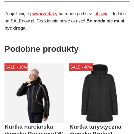
Znajdź więcej
wyprzedaży
na modną odzież,
obuwie
i dodatki
na SALEnow.pl. Codziennie nowe okazje!
Bo moda nie musi
być droga.
Podobne produkty
SALE - 10%
SALE - 40%
Kurtka narciarska
Kurtka turystyczna
damska Rossignol W
damska Protest