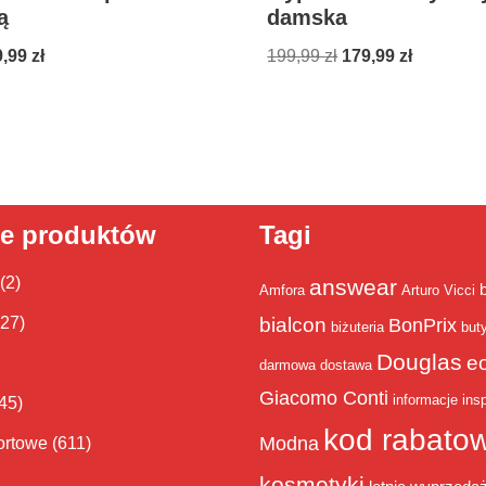
ą
damska
9,99
zł
199,99
zł
179,99
zł
ie produktów
Tagi
(2)
answear
Amfora
Arturo Vicci
bialcon
(27)
BonPrix
biżuteria
but
Douglas
e
darmowa dostawa
Giacomo Conti
informacje
insp
45)
kod rabato
Modna
ortowe
(611)
kosmetyki