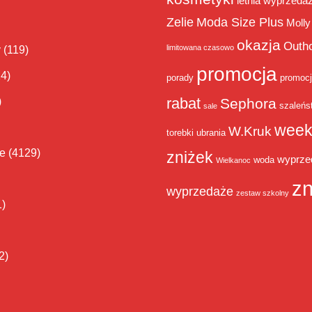
letnia wyprzeda
Zelie
Moda Size Plus
Molly
okazja
Outh
limitowana czasowo
y
(119)
promocja
14)
porady
promoc
rabat
)
Sephora
szaleńs
sale
week
W.Kruk
torebki
ubrania
ie
(4129)
zniżek
wyprze
woda
Wielkanoc
zn
wyprzedaże
zestaw szkolny
1)
2)