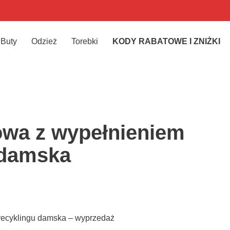
Buty
Odzież
Torebki
KODY RABATOWE I ZNIŻKI
owa z wypełnieniem
 damska
recyklingu damska – wyprzedaż