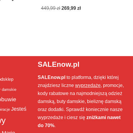
449,99
zł
269,99
zł
SALEnow.pl
SALEnow.pl
to platforma, dzięki której
bdsklep
znajdziesz liczne
wyprzedaże
, promocje,
y damskie
kody rabatowe na najmodniejszą odzież
obuwie
damską, buty damskie, bieliznę damską
Jesteś
oraz dodatki. Sprawdź koniecznie nasze
iracje
wyprzedaże i ciesz się
zniżkami nawet
wy
do 70%
.