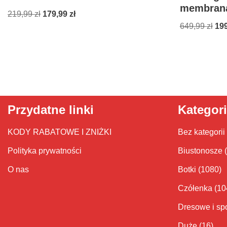
membran
219,99
zł
179,99
zł
649,99
zł
19
Przydatne linki
Kategor
KODY RABATOWE I ZNIŻKI
Bez kategorii
Polityka prywatności
Biustonosze
O nas
Botki
(1080)
Czółenka
(10
Dresowe i sp
Duże
(16)