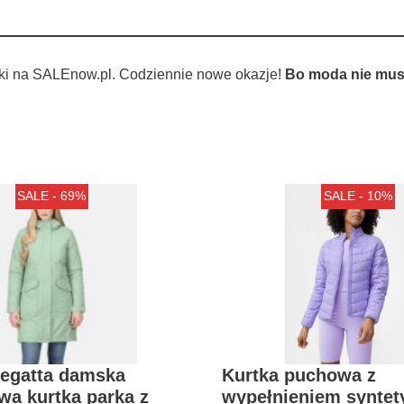
ki na SALEnow.pl. Codziennie nowe okazje!
Bo moda nie musi
SALE - 69%
SALE - 10%
egatta damska
Kurtka puchowa z
wa kurtka parka z
wypełnieniem synte