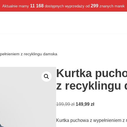
11 168
299
Aktualnie mamy
dostępnych wyprzedaży od
znanych marek
pełnieniem z recyklingu damska
Kurtka puch
z recyklingu
199,99
zł
149,99
zł
Kurtka puchowa z wypełnieniem z 