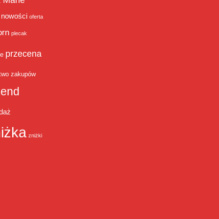
Marie
ż
nowości
oferta
orn
plecak
przecena
je
two zakupów
end
daż
iżka
zniżki