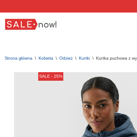
Przejdź
do
treści
Strona główna
\
Kobieta
\
Odzież
\
Kurtki
\
Kurtka puchowa z wy
SALE - 25%