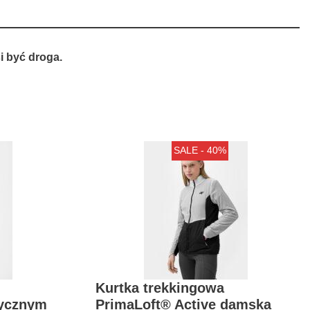
 być droga.
SALE - 40%
Kurtka trekkingowa
tycznym
PrimaLoft® Active damska