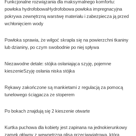
Funkcjonalne rozwiązania dla maksymalnego komfortu:
powłoka hydrofobowaHydrofobowa powłoka impregnacyjna
pokrywa zewnętrzną warstwę materiału i zabezpiecza ją przed
wchłonięciem wody
Powłoka sprawia, że wilgoć skrapla się na powierzchni tkaniny
lub dzianiny, po czym swobodnie po niej spływa
Niezawodne detale: stójka osłaniająca szyję, pojemne
kieszenieSzyję osłania niska stójka
Rękawy zakończone są mankietami z regulacją za pomocą
tunelowego ściągacza ze stoperem
Po bokach znajdują się 2 kieszenie otwarte
Kurtka puchowa dla kobiety jest zapinana na jednokierunkowy
zamek główny z wewnętrzną plisą przeciwwiatrową, która