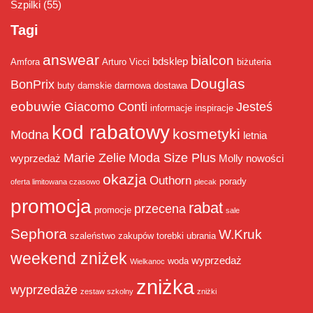
Szpilki
(55)
Tagi
answear
bialcon
bdsklep
Amfora
Arturo Vicci
biżuteria
Douglas
BonPrix
buty damskie
darmowa dostawa
eobuwie
Giacomo Conti
Jesteś
informacje
inspiracje
kod rabatowy
kosmetyki
Modna
letnia
Marie Zelie
Moda Size Plus
wyprzedaż
Molly
nowości
okazja
Outhorn
porady
oferta limitowana czasowo
plecak
promocja
rabat
przecena
promocje
sale
Sephora
W.Kruk
szaleństwo zakupów
torebki
ubrania
weekend zniżek
wyprzedaż
woda
Wielkanoc
zniżka
wyprzedaże
zestaw szkolny
zniżki