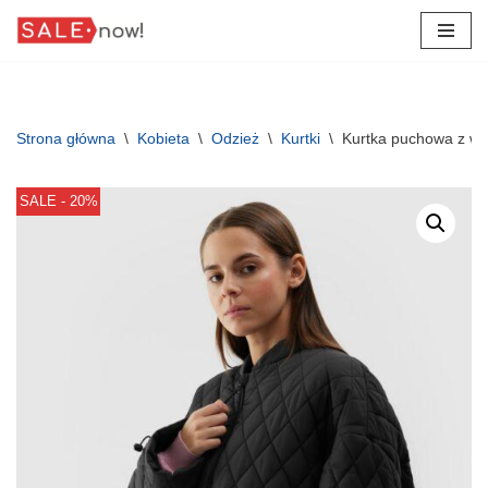
Przejdź
do
treści
Strona główna
\
Kobieta
\
Odzież
\
Kurtki
\
Kurtka puchowa z wy
SALE - 20%