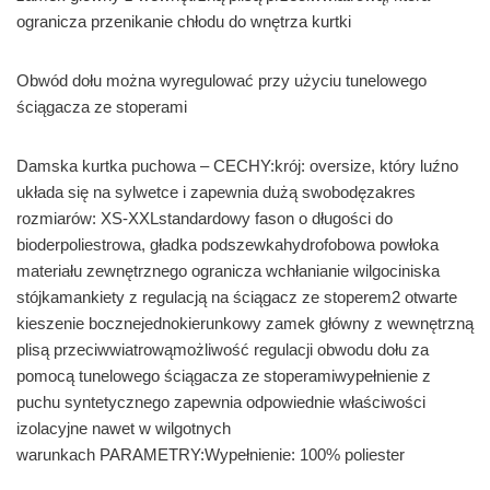
ogranicza przenikanie chłodu do wnętrza kurtki
Obwód dołu można wyregulować przy użyciu tunelowego
ściągacza ze stoperami
Damska kurtka puchowa – CECHY:krój: oversize, który luźno
układa się na sylwetce i zapewnia dużą swobodęzakres
rozmiarów: XS-XXLstandardowy fason o długości do
bioderpoliestrowa, gładka podszewkahydrofobowa powłoka
materiału zewnętrznego ogranicza wchłanianie wilgociniska
stójkamankiety z regulacją na ściągacz ze stoperem2 otwarte
kieszenie bocznejednokierunkowy zamek główny z wewnętrzną
plisą przeciwwiatrowąmożliwość regulacji obwodu dołu za
pomocą tunelowego ściągacza ze stoperamiwypełnienie z
puchu syntetycznego zapewnia odpowiednie właściwości
izolacyjne nawet w wilgotnych
warunkach PARAMETRY:Wypełnienie: 100% poliester