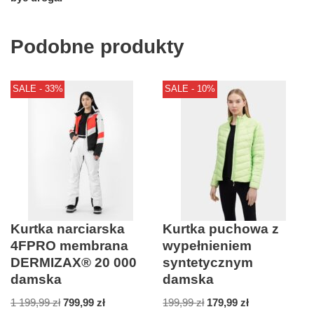
Podobne produkty
SALE - 33%
SALE - 10%
Kurtka narciarska
Kurtka puchowa z
4FPRO membrana
wypełnieniem
DERMIZAX® 20 000
syntetycznym
damska
damska
1 199,99
zł
799,99
zł
199,99
zł
179,99
zł