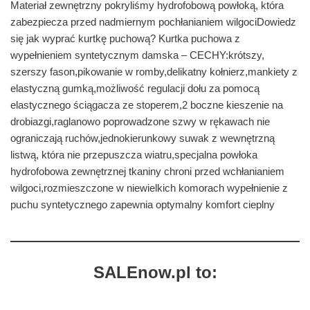
Materiał zewnętrzny pokryliśmy hydrofobową powłoką, która
zabezpiecza przed nadmiernym pochłanianiem wilgociDowiedz
się jak wyprać kurtkę puchową? Kurtka puchowa z
wypełnieniem syntetycznym damska – CECHY:krótszy,
szerszy fason,pikowanie w romby,delikatny kołnierz,mankiety z
elastyczną gumką,możliwość regulacji dołu za pomocą
elastycznego ściągacza ze stoperem,2 boczne kieszenie na
drobiazgi,raglanowo poprowadzone szwy w rękawach nie
ograniczają ruchów,jednokierunkowy suwak z wewnętrzną
listwą, która nie przepuszcza wiatru,specjalna powłoka
hydrofobowa zewnętrznej tkaniny chroni przed wchłanianiem
wilgoci,rozmieszczone w niewielkich komorach wypełnienie z
puchu syntetycznego zapewnia optymalny komfort cieplny
SALEnow.pl to: