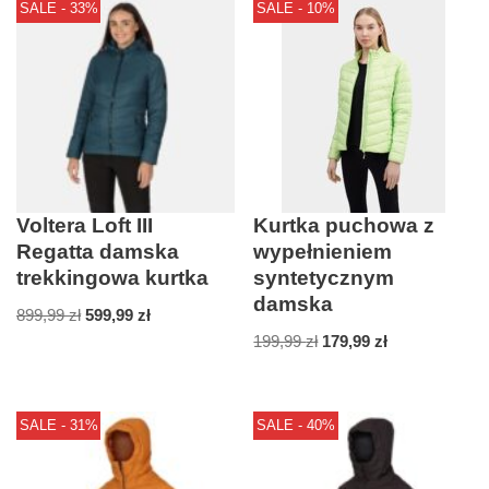
SALE - 33%
SALE - 10%
Voltera Loft III
Kurtka puchowa z
Regatta damska
wypełnieniem
trekkingowa kurtka
syntetycznym
damska
899,99
zł
599,99
zł
199,99
zł
179,99
zł
SALE - 31%
SALE - 40%