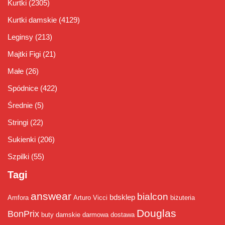
Kurtki
(2305)
Kurtki damskie
(4129)
Leginsy
(213)
Majtki Figi
(21)
Małe
(26)
Spódnice
(422)
Średnie
(5)
Stringi
(22)
Sukienki
(206)
Szpilki
(55)
Tagi
answear
bialcon
bdsklep
Amfora
Arturo Vicci
biżuteria
Douglas
BonPrix
buty damskie
darmowa dostawa