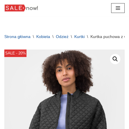
Przejdź
do
treści
Strona główna
\
Kobieta
\
Odzież
\
Kurtki
\
Kurtka puchowa z w
SALE - 20%