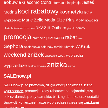
eobuwie
Giacomo Conti
Jesteś
informacje
inspiracje
kod rabatowy
kosmetyki
Modna
letnia
Marie Zelie
Moda Size Plus
wyprzedaż
Molly
nowości
okazja
Outhorn
porady
oferta limitowana czasowo
plecak
promocja
rabat
przecena
promocje
sale
Sephora
W.Kruk
szaleństwo zakupów
torebki
ubrania
weekend zniżek
wyprzedaż
woda
Wielkanoc
zniżka
wyprzedaże
zestaw szkolny
zniżki
SALEnow.pl
SALEnow.pl
to platforma, dzięki której znajdziesz liczne
wyprzedaże
, promocje, kody rabatowe na najmodniejszą
odzież damską, buty damskie, bieliznę damską oraz dodatki.
Sprawdź koniecznie nasze wyprzedaże i ciesz się
zniżkami