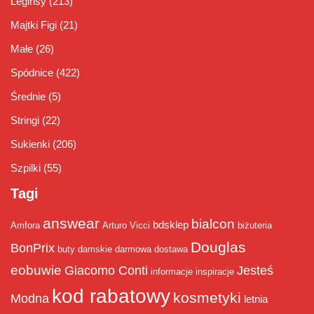
Leginsy
(213)
Majtki Figi
(21)
Małe
(26)
Spódnice
(422)
Średnie
(5)
Stringi
(22)
Sukienki
(206)
Szpilki
(55)
Tagi
answear
bialcon
bdsklep
Amfora
Arturo Vicci
biżuteria
Douglas
BonPrix
buty damskie
darmowa dostawa
eobuwie
Giacomo Conti
Jesteś
informacje
inspiracje
kod rabatowy
kosmetyki
Modna
letnia