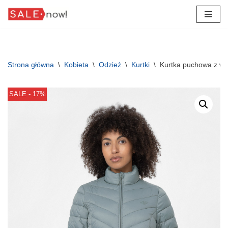
Przejdź
do
treści
Strona główna
\
Kobieta
\
Odzież
\
Kurtki
\
Kurtka puchowa z w
SALE - 17%