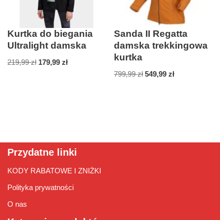
Kurtka do biegania
Sanda II Regatta
Ultralight damska
damska trekkingowa
kurtka
219,99
zł
179,99
zł
799,99
zł
549,99
zł
Przydatne linki
KODY RABATOWE I ZNIŻKI
Polityka prywatności
O nas